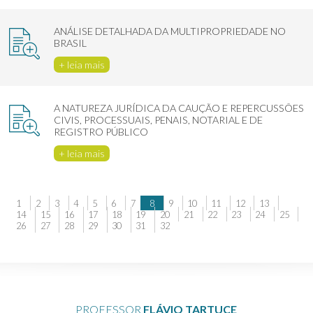
ANÁLISE DETALHADA DA MULTIPROPRIEDADE NO
BRASIL
+ leia mais
A NATUREZA JURÍDICA DA CAUÇÃO E REPERCUSSÕES
CIVIS, PROCESSUAIS, PENAIS, NOTARIAL E DE
REGISTRO PÚBLICO
+ leia mais
1
2
3
4
5
6
7
8
9
10
11
12
13
14
15
16
17
18
19
20
21
22
23
24
25
26
27
28
29
30
31
32
PROFESSOR
FLÁVIO TARTUCE