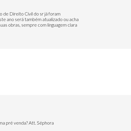
 de Direito Civil do sr já foram
deste ano será também atualizado ou acha
suas obras, sempre com linguagem clara
guma pré venda? Att. Séphora