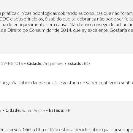
na prática clínicas odontógicas cobrando as consultas que não foram
C e seus princípios, é sabido que tal cobrança não pode ser feita h
pena de enriquecimento sem causa. Não tenho conseguido achar ju
ual de Direito do Consumidor de 2014, que ey excelente. Gostaria de 
07/10/2015 •
Cidade:
Ariquemes •
Estado:
RO
grafia sobre danos sociais, e gostaria de saber qual livro o senho
5 •
Cidade:
Santo André •
Estado:
SP
 seus cursos. Minha filha está prestes a decidir sobre qual curso supe