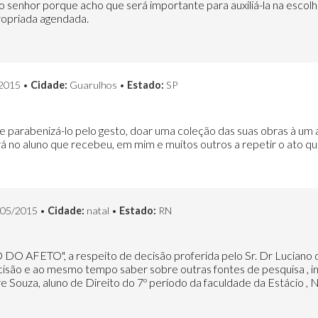
lo senhor porque acho que será importante para auxiliá-la na esco
propriada agendada.
2015 •
Cidade:
Guarulhos •
Estado:
SP
parabenizá-lo pelo gesto, doar uma coleção das suas obras à um al
á no aluno que recebeu, em mim e muitos outros a repetir o ato 
05/2015 •
Cidade:
natal •
Estado:
RN
O AFETO", a respeito de decisão proferida pelo Sr. Dr Luciano d
decisão e ao mesmo tempo saber sobre outras fontes de pesquisa , in
e Souza, aluno de Direito do 7º período da faculdade da Estácio ,