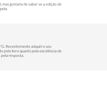
l, mas gostaria de saber se a edição de
gada.
LFG. Recentemente adquiri o seu
o pelo livro quanto pela excelência de
o pela resposta.