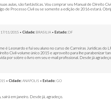
uas aulas, são fantásticas. Vou comprar seu Manual de Direito Civi
o de Processo Civil ou se somente a edição de 2016 estará. Obri
17/11/2015 •
Cidade:
BRASILIA •
Estado:
DF
me é Leonardo e fui seu aluno no curso de Carreiras Jurídicas do 
ito Civil-volume único 2015 e aproveito para lhe parabenizar tant
vida por sobre o livro em seu e-mail profissional. Desde já agradeç
015 •
Cidade:
ANAPOLIS •
Estado:
GO
, sairá em janeiro. Desde já, agradeço.