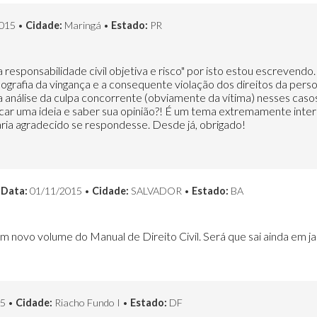
015 •
Cidade:
Maringá •
Estado:
PR
 a responsabilidade civil objetiva e risco" por isto estou escrevend
grafia da vingança e a consequente violação dos direitos da perso
 análise da culpa concorrente (obviamente da vítima) nesses caso
ocar uma ideia e saber sua opinião?! É um tema extremamente intere
ria agradecido se respondesse. Desde já, obrigado!
•
Data:
01/11/2015 •
Cidade:
SALVADOR •
Estado:
BA
m novo volume do Manual de Direito Civil. Será que sai ainda em j
5 •
Cidade:
Riacho Fundo I •
Estado:
DF