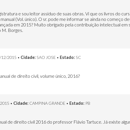
tratura e sou leitor assíduo de suas obras. Vi que os livros do curso
o manual (Vol. único). O sr. pode me informar se ainda no começo 
lançada em 2015? Muito obrigado pela contribuição intelectual em 
o M. Borges.
/12/2015 •
Cidade:
SAO JOSE •
Estado:
SC
nual de direito civil, volume único, 2016?
/2015 •
Cidade:
CAMPINA GRANDE •
Estado:
PB
ual de direito civil 2016 do professor Flávio Tartuce. Já existe al