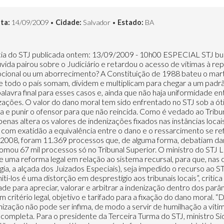
ta:
14/09/2009 •
Cidade:
Salvador •
Estado:
BA
os casos mais freqüentes, considera-se, quanto à vítima, o tipo de ocorrência (morte, lesão física, deformidade), o padecimento para a própria pessoa e familiares, circunstâncias de fato, como a divulgação maior ou menor e consequências psicológicas duráveis para a vítima. Quanto ao ofensor, considera-se a gravidade de sua conduta ofensiva, a desconsideração de sentimentos humanos no agir, suas forças econômicas e a necessidade de maior ou menor valor, para que o valor seja um desestímulo efetivo para a não reiteração. Tantos fatores para análise resultam em disparidades entre os tribunais na fixação do dano moral. É o que se chama de “jurisprudência lotérica”. O ministro Salomão explica: para um mesmo fato que afeta inúmeras vítimas, uma Câmara do Tribunal fixa um determinado valor de indenização e outra Turma julgadora arbitra, em situação envolvendo partes com situações bem assemelhadas, valor diferente. “Esse é um fator muito ruim para a credibilidade da Justiça, conspirando para a insegurança jurídica”, analisa o ministro do STJ. “A indenização não representa um bilhete premiado”, diz. Estes são alguns exemplos recentes de como os danos vêm sendo quantificados no STJ. Morte dentro de escola = 500 salários Quando a ação por dano moral é movida contra um ente público (por exemplo, a União e os estados), cabe às turmas de Direito Público do STJ o julgamento do recurso. Seguindo o entendimento da Segunda Seção, a Segunda Turma vem fixando o valor de indenizações no limite de 300 salários mínimos. Foi o que ocorreu no julgamento do Resp 860705, relatado pela ministra Eliana Calmon. O recurso era dos pais que, entre outros pontos, tentavam aumentar o dano moral de R$ 15 mil para 500 salários mínimos em razão da morte do filho ocorrida dentro da escola, por um disparo de arma. A Segunda Turma fixou o dano, a ser ressarcido pelo Distrito Federal, seguindo o teto padronizado pelos ministros. O patamar, no entanto, pode variar de acordo com o dano sofrido. Em 2007, o ministro Castro Meira levou para análise, também na Segunda Turma, um recurso do Estado do Amazonas, que havia sido condenado ao pagamento de R$ 350 mil à família de uma menina morta por um policial militar em serviço. Em primeira instância, a indenização havia sido fixada em cerca de 1.600 salários mínimos, mas o tribunal local reduziu o valor, destinando R$ 100 mil para cada um dos pais e R$ 50 mil para cada um dos três irmãos. O STJ manteve o valor, já que, devido às circunstâncias do caso e à ofensa sofrida pela família, não considerou o valor exorbitante nem desproporcional (REsp 932001). Paraplegia = 600 salários A subjetividade no momento da fixação do dano moral resulta em disparidades gritantes entre os diversos Tribunais do país. Num recurso analisado pela Segunda Turma do STJ em 2004, a Procuradoria do Estado do Rio Grande do Sul apresentou exemplos de julgados pelo país para corroborar sua tese de redução da indenização a que havia sido condenada. Feito refém durante um motim, o diretor-geral do hospital penitenciário do Presídio Central de Porto Alegre acabou paraplégico em razão de ferimentos. Processou o estado e, em primeiro grau, o dano moral foi arbitrado em R$ 700 mil. O Tribunal estadual gaúcho considerou suficiente a indenização equivalente a 1.300 salários mínimos. Ocorre que, em caso semelhante (paraplegia), o Tribunal de Justiça de Minas Gerais fixou em 100 salários mínimos o dano moral. Daí o recurso ao STJ. A Segunda Turma reduziu o dano moral devido à vítima do motim para 600 salários mínimos (Resp 604801), mas a relatora do recurso, ministra Eliana Calmon, destacou dificuldade em chegar a uma uniformização, já que há múltiplas especificidades a serem analisadas, de acordo com os fatos e as circunstâncias de cada caso. Morte de filho no parto = 250 salários Passado o choque pela tragédia, é natural que as vítimas pensem no ressarcimento pelos danos e busquem isso judicialmente. Em 2002, a Terceira Turma fixou em 250 salários mínimos a indenização devida aos pais de um bebê de São Paulo morto por negligência dos responsáveis do berçário (Ag 437968). Caso semelhante foi analisado pela Segunda Turma neste ano. Por falta do correto atendimento durante e após o parto, a criança ficou com sequelas cerebrais permanentes. Nesta hipótese, a relatora, ministra Eliana Calmon, decidiu por uma indenização maior, tendo em vista o prolongamento do sofrimento. “A morte do filho no part