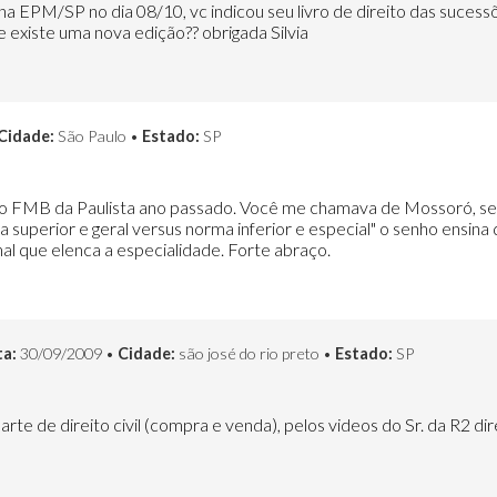
na EPM/SP no dia 08/10, vc indicou seu livro de direito das suces
e existe uma nova edição?? obrigada Silvia
Cidade:
São Paulo •
Estado:
SP
o do FMB da Paulista ano passado. Você me chamava de Mossoró, s
 superior e geral versus norma inferior e especial" o senho ensina 
nal que elenca a especialidade. Forte abraço.
a:
30/09/2009 •
Cidade:
são josé do rio preto •
Estado:
SP
arte de direito civil (compra e venda), pelos videos do Sr. da R2 di