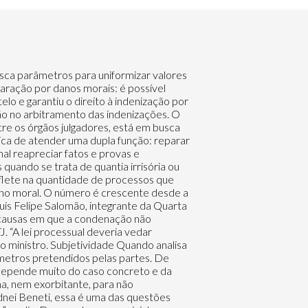
o, por negligência médica, embora ocasione dor indescritível aos genitores, é evidentemente menor do que o sofrimento diário dos pais que terão de cuidar, diuturnamente, do filho inválido, portador de deficiência mental irreversível, que jamais será independente ou terá a vida sonhada por aqueles que lhe deram a existência”, afirmou a ministra em seu voto. A indenização foi fixada em 500 salários mínimos (Resp 1024693) Fofoca social = 30 mil reais O STJ reconheceu a necessidade de reparação a uma mulher que teve sua foto ao lado de um noivo publicada em jornal do Rio Grande do Norte, noticiando que se casariam. Na verdade, não era ela a noiva, pelo contrário, ele se casaria com outra pessoa. Em primeiro grau, a indenização foi fixada em R$ 30 mil, mas o Tribunal de Justiça potiguar entendeu que não existiria dano a ser ressarcido, já que uma correção teria sido publicada posteriormente. No STJ, a condenação foi restabelecida (Resp 1053534). Protesto indevido = 20 mil reais Um cidadão alagoano viu uma indenização de R$ 133 mil minguar para R$ 20 mil quando o caso chegou ao STJ. Sem nunca ter sido correntista do banco que emitiu o cheque, houve protesto do título devolvido por parte da empresa que o recebeu. Banco e empresa foram condenados a pagar cem vezes o valor do cheque (R$ 1.333). Houve recurso e a Terceira Turma reduziu a indenização. O relator, ministro Sidnei Beneti, levou em consideração que a fraude foi praticada por terceiros e que não houve demonstração de abalo ao crédito do cidadão (Resp 792051). Alarme antifurto = 7 mil reais O que pode ser interpretado como um mero equívoco ou dissabor por alguns consumidores, para outros é razão de processo judicial. O STJ tem jurisprudência no sentido de que não gera dano moral a simples interrupção indevida da prestação do serviço telefônico (Resp 846273). Já noutro caso, no ano passado, a Terceira Turma manteve uma condenação no valor de R$ 7 mil por danos morais devido a um consumidor do Rio de Janeiro que sofreu constrangimento e humilhação por ter de retornar à loja para ser revistado. O alarme antifurto disparou indevidamente. Para a relatora do recurso, ministra Nancy Andrighi, foi razoável o patamar estabelecido pelo Tribunal local (Resp 1042208). Ela destacou que o valor seria, inclusive, menor do que noutros casos semelhantes que chegaram ao STJ. Em 2002, houve um precedente da Quarta Turma que fixou em R$ 15 mil indenização para caso idêntico (Resp 327679). Evento 2º grau STJ Processo Recusa em cobrir tratamento médico-hopsitalar (sem dano à saúde) R$ 5 mil R$ 20 mil Resp 986947 Recusa em fornecer medicamento (sem dano à saúde) R$ 100 mil 10 SM Resp 801181 Cancelamento injustificado d