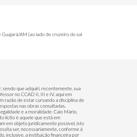
e Guajará/AM (ao lado de cruzeiro do sul
r, sendo que adquiri, recentemente, sua
fessor no CCAD II, III e IV, aqui em
m razão de estar cursando a disciplina de
 respostas nas obras consultadas.
legalidade e a moralidade. Caio Mário,
o lícito é aquele que está em
m em objeto juridicamente possível, isto
cessita ser, necessariamente, conforme à
 inclusive, a instituição financeira por