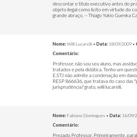
descontar o título executivo antes do pr
objeto ilegal como lícito em virtude do 
grande abraço, -- Thiago Yukio Guenka 
Nome:
Willi Lucarelli •
Data:
18/09/2009 •
Comentário:
Professor, não sou seu aluno, mas assídu
tratados e pela didática. Tenho um quest
E.STJ não admite a condenação em danos m
RESP 866636, que tratava do caso das "p
jurisprudência? grato, willi lucarelli.
Nome:
Fabiano Domingues •
Data:
16/09/
Comentário:
Prezado Professor, Primeiramente, parab