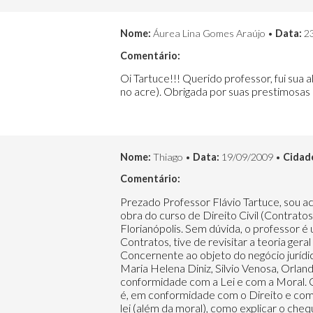
Nome:
Áurea Lina Gomes Araújo •
Data:
23
Comentário:
Oi Tartuce!!! Querido professor, fui sua
no acre). Obrigada por suas prestimosas 
Nome:
Thiago •
Data:
19/09/2009 •
Cidad
Comentário:
Prezado Professor Flávio Tartuce, sou ac
obra do curso de Direito Civil (Contratos
Florianópolis. Sem dúvida, o professor é
Contratos, tive de revisitar a teoria ger
Concernente ao objeto do negócio jurídico
Maria Helena Diniz, Silvio Venosa, Orlan
conformidade com a Lei e com a Moral. O
é, em conformidade com o Direito e com a
lei (além da moral), como explicar o chequ