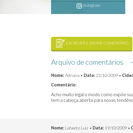
Instagram
ESCREVER E ENVIAR COMENTÁRIO
Arquivo de comentários
Nome:
Adriana •
Data:
23/10/2009 •
Cida
Comentário:
Acho muito legal o modo como expõe sua
tem a cabeça aberta para novas tendênci
Nome:
Lafaiete Luiz •
Data:
19/10/2009 •