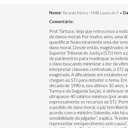
Nome:
Ricardo Meira - FMB Lauro de F •
Da
Comentário:
Prof. Tartuce, Veja que retrocesso a notícia do STJ publicada ontem: 13/09/2009 - 10h00 ESPECIAL STJ busca parâmetros para uniformizar valores de danos morais Por muitos anos, uma dúvida pairou sobre o Judiciário e retardou o acesso de vítimas à reparação por danos morais: é possível quantificar financeiramente uma dor emocional ou um aborrecimento? A Constituição de 1988 bateu o martelo e garantiu o direito à indenização por dano moral. Desde então, magistrados de todo o país somam, dividem e multiplicam para chegar a um padrão no arbitramento das indenizações. O Superior Tribunal de Justiça (STJ) tem a palavra final para esses casos e, ainda que não haja uniformidade entre os órgãos julgadores, está em busca de parâmetros para readequar as indenizações. O valor do dano moral tem sido enfrentado no STJ sob a ótica de atender uma dupla função: reparar o dano buscando minimizar a dor da vítima e punir o ofensor para que não reincida. Como é vedado ao Tribunal reapreciar fatos e provas e interpretar cláusulas contratuais, o STJ apenas altera os valores de indenizações fixados nas instâncias locais quando se trata de quantia irrisória ou exagerada. A dificuldade em estabelecer com exatidão a equivalência entre o dano e o ressarcimento se reflete na quantidade de processos que chegam ao STJ para debater o tema. Em 2008, foram 11.369 processos que, de alguma forma, debatiam dano moral. O número é crescente desde a década de 1990 e, nos últimos 10 anos, somou 67 mil processos só no Tribunal Superior. O ministro do STJ Luis Felipe Salomão, integrante da Quarta Turma e da Segunda Seção, é defensor de uma reforma legal em relação ao sistema recursal, para que, nas causas em que a condenação não ultrapasse 40 salários mínimos (por analogia, a alçada dos Juizados Especiais), seja impedido o recurso ao STJ. “A lei processual deveria vedar expressamente os recursos ao STJ. Permiti-los é uma distorção em desprestígio aos tribunais locais”, critica o ministro. Subjetividade Quando analisa o pedido de dano moral, o juiz tem liberdade para apreciar, valorar e arbitrar a indenização dentro dos parâmetros pretendidos pelas partes. De acordo com o ministro Salomão, não há um critério legal, objetivo e tarifado para a fixação do dano moral. “Depende muito do caso concreto e da sensibilidade do julgador”, explica. “A indenização não pode ser ínfima, de modo a servir de humilhação a vítima, nem exorbitante, para não representar enriquecimento sem causa”, completa. Para o presidente da Terceira Turma do STJ, ministro Sidnei Beneti, essa é uma das questões mais difíceis do Direito brasileiro atual. “Não é cálculo matemático. Impossível afastar um certo subjetivismo”, avalia. De acordo com o ministro Beneti, n