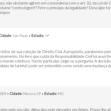
azo, não obstante agirem em consonância com o art. 32, da Lei de 
costume "contra legem"? Fere o princípio da legalidade? Desculpe 
Campos
Cidade:
São Paulo •
Estado:
SP
o leitor de sua coleção de Direito Civil. A propósito, parabenizo p
ionamento. No livro que cuida da Responsabilidade Civil há assertiv
orais coletivos. Neste particular, cinge-se a pergunta. A decisão
ílulas de farinha", pode ser entendido como sendo uma mudança d
2009 •
Cidade:
Mococa-SP •
Estado:
MG
éns pelo seu site, digno dos mais elevados encômios. Posso-lhe at