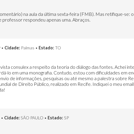
mentário) na aula da última sexta-feira (FMB). Mas retifique-se: 
re professor respondeu apenas uma. Abraços.
 •
Cidade:
Palmas •
Estado:
TO
evista consulex a respeito da teoria do diálogo das fontes. Achei i
rdá-lo em uma monografia. Contudo, estou com dificuldades em enc
nvio de informações, pesquisas ou até mesmo a palestra sobre Resp
ndial de Direito Público, realizado em Recife. Indiquei o meu ema
da!
 •
Cidade:
SÃO PAULO •
Estado:
SP