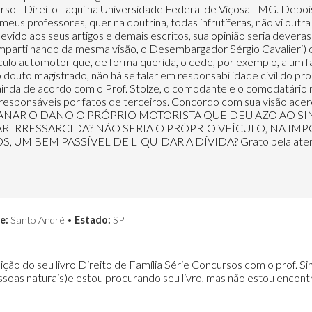
rso - Direito - aqui na Universidade Federal de Viçosa - MG. Depo
meus professores, quer na doutrina, todas infrutíferas, não vi outr
vido aos seus artigos e demais escritos, sua opinião seria deveras
(compartilhando da mesma visão, o Desembargador Sérgio Cavalieri)
culo automotor que, de forma querida, o cede, por exemplo, a um fam
douto magistrado, não há se falar em responsabilidade civil do propr
nda de acordo com o Prof. Stolze, o comodante e o comodatário nã
 responsáveis por fatos de terceiros. Concordo com sua visão ac
ANAR O DANO O PRÓPRIO MOTORISTA QUE DEU AZO AO SINI
AR IRRESSARCIDA? NÃO SERIA O PRÓPRIO VEÍCULO, NA IM
 BEM PASSÍVEL DE LIQUIDAR A DÍVIDA? Grato pela atençã
e:
Santo André •
Estado:
SP
dição do seu livro Direito de Família Série Concursos com o prof. S
pessoas naturais)e estou procurando seu livro, mas não estou encont