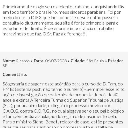
Primeiramente elogio seu excelente trabalho, conquistando fãs
em todo território brasileiro, meus sinceros parabéns. Foi por
meio do curso DIEX que lhe conheci e desde então passei a
consultá-lo diuturnamente, seu site é fonte primordial para o
estudante de direito. É de enorme importância o trabalho
maravilhoso que faz. O Sr. Faz a diferença!!!
Nome:
Ricardo •
Data:
06/07/2008 •
Cidade:
São Paulo •
Estado:
SP
Comentário:
Só gostaria de sugerir este acórdão para o curso de D.Fam. do
FMB: (sistema push, não tenho o número) - Sem interesse lícito,
ação de investigação de paternidade proposta depois de 40
anos é extinta A Terceira Turma do Superior Tribunal de Justiça
(STJ), por unanimidade, extinguiu o processo movido por
C.A.O.G. contra C.O.R.G., no qual alegava ser o seu pai biológico
e também pedia a anulação do registro de nascimento dela.
Para o ministro Sidnei Beneti, relator do caso, estão presentes
duas causas para a extinção do processo, isto é, a falta de