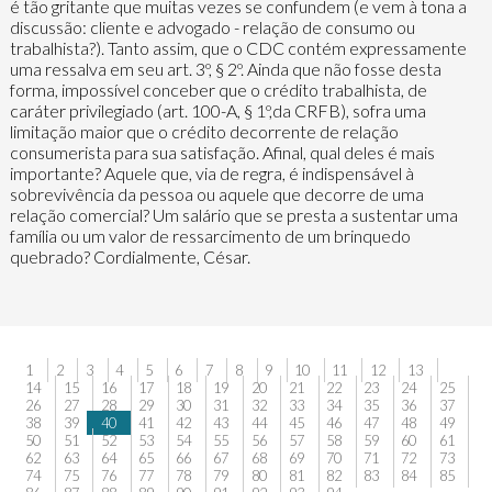
é tão gritante que muitas vezes se confundem (e vem à tona a
discussão: cliente e advogado - relação de consumo ou
trabalhista?). Tanto assim, que o CDC contém expressamente
uma ressalva em seu art. 3º, § 2º. Ainda que não fosse desta
forma, impossível conceber que o crédito trabalhista, de
caráter privilegiado (art. 100-A, § 1º,da CRFB), sofra uma
limitação maior que o crédito decorrente de relação
consumerista para sua satisfação. Afinal, qual deles é mais
importante? Aquele que, via de regra, é indispensável à
sobrevivência da pessoa ou aquele que decorre de uma
relação comercial? Um salário que se presta a sustentar uma
família ou um valor de ressarcimento de um brinquedo
quebrado? Cordialmente, César.
1
2
3
4
5
6
7
8
9
10
11
12
13
14
15
16
17
18
19
20
21
22
23
24
25
26
27
28
29
30
31
32
33
34
35
36
37
38
39
40
41
42
43
44
45
46
47
48
49
50
51
52
53
54
55
56
57
58
59
60
61
62
63
64
65
66
67
68
69
70
71
72
73
74
75
76
77
78
79
80
81
82
83
84
85