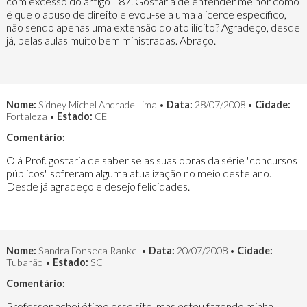
com excesso do artigo 187. Gostaria de entender melhor como
é que o abuso de direito elevou-se a uma alicerce específico,
não sendo apenas uma extensão do ato ilícito? Agradeço, desde
já, pelas aulas muito bem ministradas. Abraço.
Nome:
Sidney Michel Andrade Lima •
Data:
28/07/2008 •
Cidade:
Fortaleza •
Estado:
CE
Comentário:
Olá Prof. gostaria de saber se as suas obras da série "concursos
públicos" sofreram alguma atualização no meio deste ano.
Desde já agradeço e desejo felicidades.
Nome:
Sandra Fonseca Rankel •
Data:
20/07/2008 •
Cidade:
Tubarão •
Estado:
SC
Comentário:
Professor achei ótimo esse site, mas estou fazendo minha