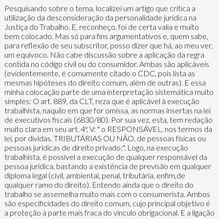
Pesquisando sobre o tema, localizei um artigo que critica a
utilização da desconsideração da personalidade jurídica na
Justiça do Trabalho. E, reconheço, foi de certa valia e muito
bem colocado. Mas só para fins argumentativos e, quem sabe,
para reflexão de seu subscritor, posso dizer que há, ao meu ver,
um equívoco. Não cabe discussão sobre a aplicação da regra
contida no código civil ou do consumidor. Ambas são aplicáveis
(evidentemente, é comumente citado o CDC, pois lista as
mesmas hipóteses do direito comum, além de outras). E essa
minha colocação parte de uma interpretação sistemática muito
simples: O art. 889, da CLT, reza que é aplicável à execução
trabalhista, naquilo em que for omissa, as normas insertas na lei
de executivos fiscais (6830/80). Por sua vez, esta, tem redação
muito clara em seu art. 4º, V: " o RESPONSÁVEL, nos termos da
lei, por dívidas, TRIBUTÁRIAS OU NÃO, de pessoas físicas ou
pessoas jurídicas de direito privado;". Logo, na execução
trabalhista, é possível a execução de qualquer responsável da
pessoa jurídica, bastando a existência de previsão em qualquer
diploma legal (civil, ambiental, penal, tributária, enfim,de
qualquer ramo do direito). Entendo ainda que o direito do
trabalho se assemelha muito mais com o consumerista. Ambos
são especificidades do direito comum, cujo principal objetivo é
a proteção à parte mais fraca do vínculo obrigacional. E a ligação