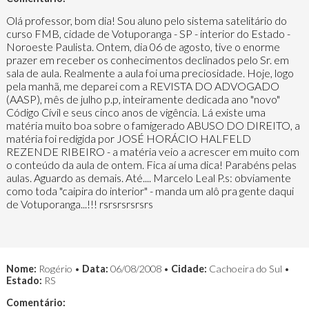
Olá professor, bom dia! Sou aluno pelo sistema satelitário do
curso FMB, cidade de Votuporanga - SP - interior do Estado -
Noroeste Paulista. Ontem, dia 06 de agosto, tive o enorme
prazer em receber os conhecimentos declinados pelo Sr. em
sala de aula. Realmente a aula foi uma preciosidade. Hoje, logo
pela manhã, me deparei com a REVISTA DO ADVOGADO
(AASP), mês de julho p.p, inteiramente dedicada ano "novo"
Código Cívil e seus cinco anos de vigência. Lá existe uma
matéria muito boa sobre o famigerado ABUSO DO DIREITO, a
matéria foi redigida por JOSÉ HORÁCIO HALFELD
REZENDE RIBEIRO - a matéria veio a acrescer em muito com
o conteúdo da aula de ontem. Fica aí uma dica! Parabéns pelas
aulas. Aguardo as demais. Até.... Marcelo Leal P.s: obviamente
como toda "caipira do interior" - manda um alô pra gente daqui
de Votuporanga...!!! rsrsrsrsrsrs
Nome:
Rogério •
Data:
06/08/2008 •
Cidade:
Cachoeira do Sul •
Estado:
RS
Comentário: