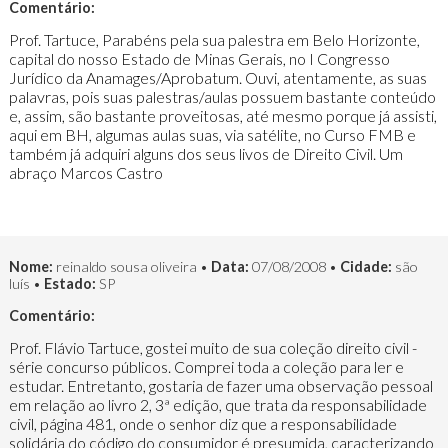
Comentário:
Prof. Tartuce, Parabéns pela sua palestra em Belo Horizonte,
capital do nosso Estado de Minas Gerais, no I Congresso
Jurídico da Anamages/Aprobatum. Ouvi, atentamente, as suas
palavras, pois suas palestras/aulas possuem bastante conteúdo
e, assim, são bastante proveitosas, até mesmo porque já assisti,
aqui em BH, algumas aulas suas, via satélite, no Curso FMB e
também já adquiri alguns dos seus livos de Direito Civil. Um
abraço Marcos Castro
Nome:
reinaldo sousa oliveira •
Data:
07/08/2008 •
Cidade:
são
luís •
Estado:
SP
Comentário:
Prof. Flávio Tartuce, gostei muito de sua coleção direito civil -
série concurso públicos. Comprei toda a coleção para ler e
estudar. Entretanto, gostaria de fazer uma observação pessoal
em relação ao livro 2, 3ª edição, que trata da responsabilidade
civil, página 481, onde o senhor diz que a responsabilidade
solidária do código do consumidor é presumida, caracterizando