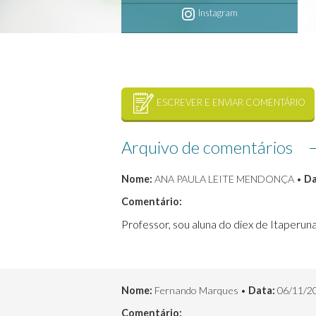
Instagram
ESCREVER E ENVIAR COMENTÁRIO
Arquivo de comentários
Nome:
ANA PAULA LEITE MENDONÇA •
Da
Comentário:
Professor, sou aluna do diex de Itaperun
Nome:
Fernando Marques •
Data:
06/11/2
Comentário: