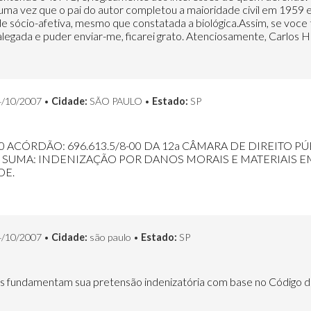
uma vez que o pai do autor completou a maioridade civil em 1959 
de sócio-afetiva, mesmo que constatada a biológica.Assim, se voce 
egada e puder enviar-me, ficarei grato. Atenciosamente, Carlos HI
/10/2007 •
Cidade:
SÃO PAULO •
Estado:
SP
 ACÓRDÃO: 696.613.5/8-00 DA 12a CÂMARA DE DIREITO P
 SUMA: INDENIZAÇÃO POR DANOS MORAIS E MATERIAIS 
DE.
/10/2007 •
Cidade:
são paulo •
Estado:
SP
ores fundamentam sua pretensão indenizatória com base no Código 