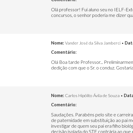
Olá professor! Fui aluno seu no IELF-Ex
concursos, o senhor poderia me dizer qua
Nome:
Vander José da Silva Jamberci •
Dat
Comentário:
Olá Boa tarde Professor... Preliminarm
dedição com que o Sr. o conduz. Gostaria
Nome:
Carlos Hipólito Ávila de Souza •
Data
Comentário:
Saudações. Parabéns pelo site e carreira
de paternidade em substituição ao pai mo
investigar de quem seu pai era filho biol
decisão isolada do STF contrária ao que