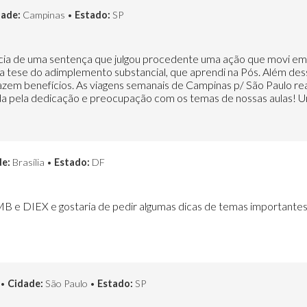
dade:
Campinas •
Estado:
SP
cia de uma sentença que julgou procedente uma ação que movi em f
ei a tese do adimplemento substancial, que aprendi na Pós. Além de
azem benefícios. As viagens semanais de Campinas p/ São Paulo r
a pela dedicação e preocupação com os temas de nossas aulas! Um
de:
Brasília •
Estado:
DF
MB e DIEX e gostaria de pedir algumas dicas de temas importantes 
 •
Cidade:
São Paulo •
Estado:
SP