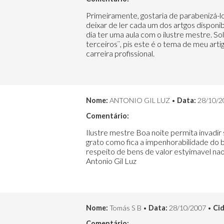
Primeiramente, gostaria de parabenizá-lo
deixar de ler cada um dos artgos dispon
dia ter uma aula com o ilustre mestre. S
terceiros¨, pis este é o tema de meu art
carreira profissional.
Nome:
ANTONIO GIL LUZ •
Data:
28/10/2
Comentário:
Ilustre mestre Boa noite permita invadir 
grato como fica a impenhorabilidade do b
respeito de bens de valor estyimavel na
Antonio Gil Luz
Nome:
Tomás S B •
Data:
28/10/2007 •
Ci
Comentário: