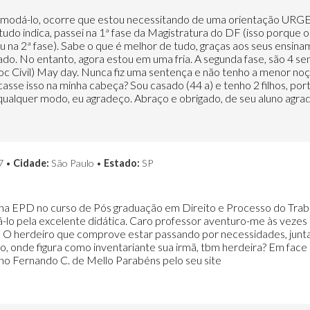
omodá-lo, ocorre que estou necessitando de uma orientação URGE
do indica, passei na 1ª fase da Magistratura do DF (isso porque o r
ou na 2ª fase). Sabe o que é melhor de tudo, graças aos seus ensi
o. No entanto, agora estou em uma fria. A segunda fase, são 4 sent
oc Civil) May day. Nunca fiz uma sentença e não tenho a menor no
ocasse isso na minha cabeça? Sou casado (44 a) e tenho 2 filhos, po
 qualquer modo, eu agradeço. Abraço e obrigado, de seu aluno agrad
7 •
Cidade:
São Paulo •
Estado:
SP
 na EPD no curso de Pós graduação em Direito e Processo do Trabalh
-lo pela excelente didática. Caro professor aventuro-me às vezes n
: O herdeiro que comprove estar passando por necessidades, junt
io, onde figura como inventariante sua irmã, tbm herdeira? Em fac
uno Fernando C. de Mello Parabéns pelo seu site