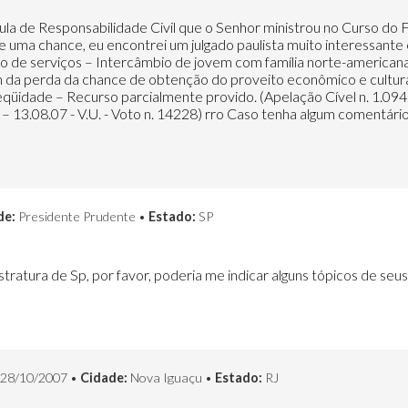
la de Responsabilidade Civil que o Senhor ministrou no Curso do FM
uma chance, eu encontrei um julgado paulista muito interessante e
 serviços – Intercâmbio de jovem com família norte-americana 
m da perda da chance de obtenção do proveito econômico e cultur
eqüidade – Recurso parcialmente provido. (Apelação Cível n. 1.094
– 13.08.07 - V.U. - Voto n. 14228) rro Caso tenha algum comentário
de:
Presidente Prudente •
Estado:
SP
tratura de Sp, por favor, poderia me indicar alguns tópicos de seus 
28/10/2007 •
Cidade:
Nova Iguaçu •
Estado:
RJ