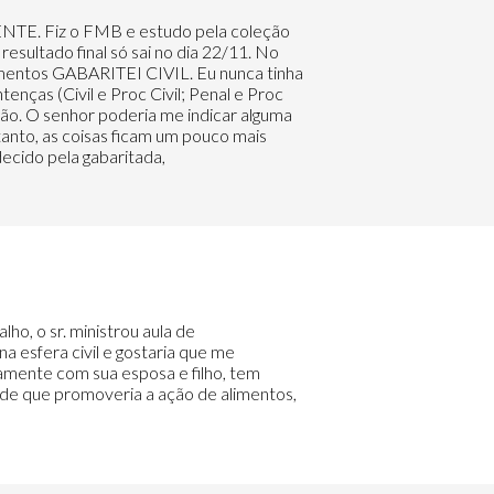
NTE. Fiz o FMB e estudo pela coleção
esultado final só sai no dia 22/11. No
namentos GABARITEI CIVIL. Eu nunca tinha
enças (Civil e Proc Civil; Penal e Proc
ção. O senhor poderia me indicar alguma
rtanto, as coisas ficam um pouco mais
ecido pela gabaritada,
o, o sr. ministrou aula de
a esfera civil e gostaria que me
amente com sua esposa e filho, tem
e de que promoveria a ação de alimentos,