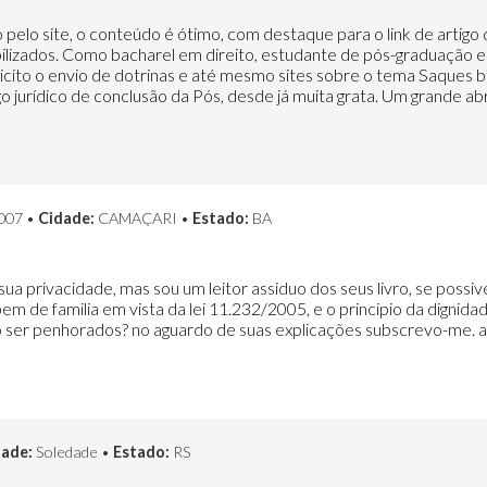
 pelo site, o conteúdo é ótimo, com destaque para o link de artig
ibilizados. Como bacharel em direito, estudante de pós-graduação 
olicito o envio de dotrinas e até mesmo sites sobre o tema Saques 
igo jurídico de conclusão da Pós, desde já muita grata. Um grande a
007 •
Cidade:
CAMAÇARI •
Estado:
BA
sua privacidade, mas sou um leitor assiduo dos seus livro, se possi
em de familia em vista da lei 11.232/2005, e o principio da dignida
o ser penhorados? no aguardo de suas explicações subscrevo-me. a
dade:
Soledade •
Estado:
RS