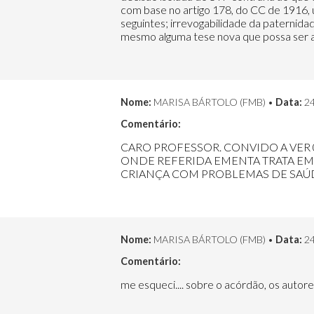
com base no artigo 178, do CC de 1916, 
seguintes; irrevogabilidade da paternida
mesmo alguma tese nova que possa ser al
Nome:
MARISA BÁRTOLO (FMB) •
Data:
24
Comentário:
CARO PROFESSOR. CONVIDO A VER 0
ONDE REFERIDA EMENTA TRATA EM
CRIANÇA COM PROBLEMAS DE SAÚ
Nome:
MARISA BÁRTOLO (FMB) •
Data:
24
Comentário:
me esqueci.... sobre o acórdão, os aut