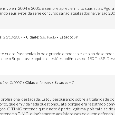
tensivo em 2004 e 2005, e sempre apreciei muito suas aulas. Agor
ndo seus livros da série concurso sairão atualizados na versão 20
a:
26/10/2007 •
Cidade:
São Paulo •
Estado:
SP
ente quero Parabenizá-lo pelo grande empenho e zelo no desempenh
 que o Sr. postasse aqui as questões polêmicas do 180 TJ/SP. Desd
:
26/10/2007 •
Cidade:
Passos •
Estado:
MG
 profissional destacada. Estou pesquisando sobre a titularidade d
rto, que em vida nada questionou, até porque era registrado como f
ógico. O TJMG entende que o neto é parte ilegitima, pois tata-se de
 entende o TJMG, e, logicamente aos interesses de quem defendo. I