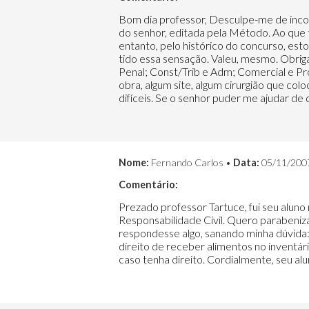
Bom dia professor, Desculpe-me de inc
do senhor, editada pela Método. Ao que tu
entanto, pelo histórico do concurso, est
tido essa sensação. Valeu, mesmo. Obrigad
Penal; Const/Trib e Adm; Comercial e Pr
obra, algum site, algum cirurgião que col
difíceis. Se o senhor puder me ajudar de
Nome:
Fernando Carlos •
Data:
05/11/200
Comentário:
Prezado professor Tartuce, fui seu aluno
Responsabilidade Civil. Quero parabenizá
respondesse algo, sanando minha dúvida
direito de receber alimentos no inventár
caso tenha direito. Cordialmente, seu al