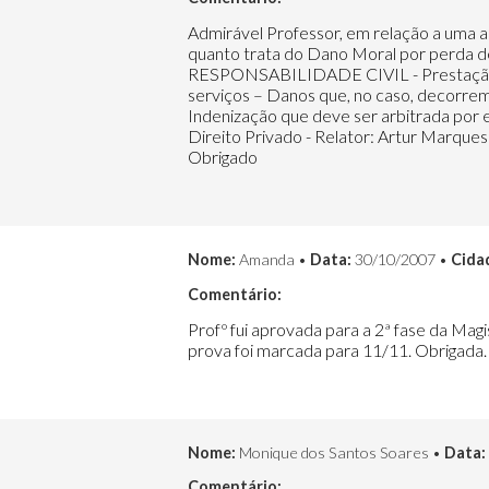
Admirável Professor, em relação a uma au
quanto trata do Dano Moral por perda de 
RESPONSABILIDADE CIVIL - Prestação de
serviços – Danos que, no caso, decorre
Indenização que deve ser arbitrada por 
Direito Privado - Relator: Artur Marques 
Obrigado
Nome:
Amanda •
Data:
30/10/2007 •
Cida
Comentário:
Profº fui aprovada para a 2ª fase da Magis
prova foi marcada para 11/11. Obrigada.
Nome:
Monique dos Santos Soares •
Data:
Comentário: