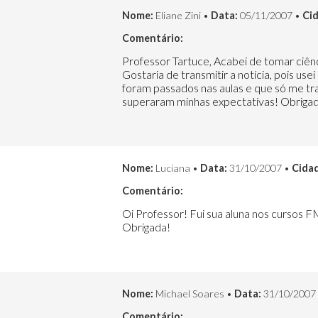
Nome:
Eliane Zini •
Data:
05/11/2007 •
Ci
Comentário:
Professor Tartuce, Acabei de tomar ciên
Gostaria de transmitir a notícia, pois us
foram passados nas aulas e que só me tr
superaram minhas expectativas! Obrigad
Nome:
Luciana •
Data:
31/10/2007 •
Cida
Comentário:
Oi Professor! Fui sua aluna nos cursos F
Obrigada!
Nome:
Michael Soares •
Data:
31/10/2007
Comentário: