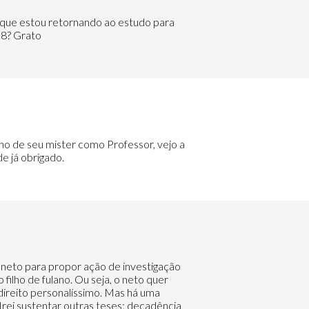
a que estou retornando ao estudo para
08? Grato
o de seu mister como Professor, vejo a
e já obrigado.
o neto para propor ação de investigação
ilho de fulano. Ou seja, o neto quer
 direito personalíssimo. Mas há uma
rei sustentar outras teses: decadência