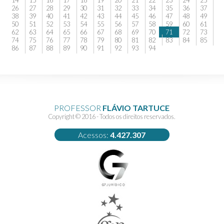
14
15
16
17
18
19
20
21
22
23
24
25
26
27
28
29
30
31
32
33
34
35
36
37
38
39
40
41
42
43
44
45
46
47
48
49
50
51
52
53
54
55
56
57
58
59
60
61
62
63
64
65
66
67
68
69
70
71
72
73
74
75
76
77
78
79
80
81
82
83
84
85
86
87
88
89
90
91
92
93
94
PROFESSOR
FLÁVIO TARTUCE
Copyright © 2016 - Todos os direitos reservados.
Acessos:
4.427.307