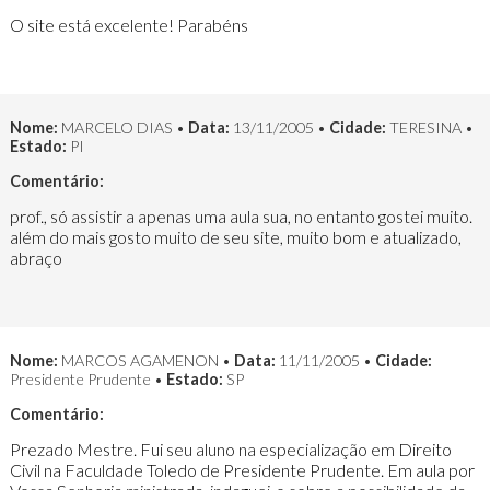
O site está excelente! Parabéns
Nome:
MARCELO DIAS •
Data:
13/11/2005 •
Cidade:
TERESINA •
Estado:
PI
Comentário:
prof., só assistir a apenas uma aula sua, no entanto gostei muito.
além do mais gosto muito de seu site, muito bom e atualizado,
abraço
Nome:
MARCOS AGAMENON •
Data:
11/11/2005 •
Cidade:
Presidente Prudente •
Estado:
SP
Comentário:
Prezado Mestre. Fui seu aluno na especialização em Direito
Civil na Faculdade Toledo de Presidente Prudente. Em aula por