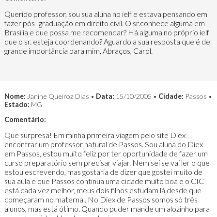
Querido professor, sou sua aluna no ielf e estava pensando em
fazer pós- graduação em direito civil. O sr.conhece alguma em
Brasília e que possa me recomendar? Há alguma no próprio ielf
que o sr. esteja coordenando? Aguardo a sua resposta que é de
grande importância para mim. Abraços, Carol.
Nome:
Janine Queiroz Dias •
Data:
15/10/2005 •
Cidade:
Passos •
Estado:
MG
Comentário:
Que surpresa! Em minha primeira viagem pelo site Diex
encontrar um professor natural de Passos. Sou aluna do Diex
em Passos, estou muito feliz por ter oportunidade de fazer um
curso preparatório sem precisar viajar. Nem sei se vai ler o que
estou escrevendo, mas gostaria de dizer que gostei muito de
sua aula e que Passos continua uma cidade muito boa e o CIC
está cada vez melhor, meus dois filhos estudam lá desde que
começaram no maternal. No Diex de Passos somos só três
alunos, mas está ótimo. Quando puder mande um alozinho para