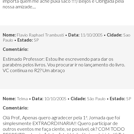
importa quem me ache puxa saco !!!) Beijos e Obrigada pela
nossa amizade....
Nome:
Flavio Raphael Trambusti •
Data:
11/10/2005 •
Cidade:
Sao
Paulo •
Estado:
SP
Comentário:
Estimado Professor: Estou lhe escrevendo para dar os
parabéns pelos livros. Vou procurar ir no lançamento do livro.
VC continua no R2? Um abraço
Nome:
Telma •
Data:
10/10/2005 •
Cidade:
São Paulo •
Estado:
SP
Comentário:
Olá Prof., Apenas quero agradecer pela 1ª. Jornada que foi
simplesmente EXTRAORDINARIA!! Quero participar de
outros eventos me faça ciente, se possível, ok? COM TODO