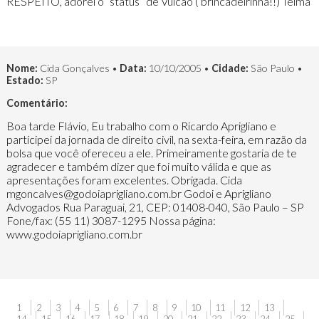
RESPEITO, adorei o “status” de Vulcão ( brincadeirinha!!) Telma
Nome:
Cida Gonçalves •
Data:
10/10/2005 •
Cidade:
São Paulo •
Estado:
SP
Comentário:
Boa tarde Flávio, Eu trabalho com o Ricardo Aprigliano e
participei da jornada de direito civil, na sexta-feira, em razão da
bolsa que você ofereceu a ele. Primeiramente gostaria de te
agradecer e também dizer que foi muito válida e que as
apresentações foram excelentes. Obrigada. Cida
mgoncalves@godoiaprigliano.com.br Godoi e Aprigliano
Advogados Rua Paraguai, 21, CEP: 01408-040, São Paulo – SP
Fone/fax: (55 11) 3087-1295 Nossa página:
www.godoiaprigliano.com.br
1
2
3
4
5
6
7
8
9
10
11
12
13