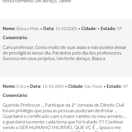
nossa turminha. Um abraço. Janine
Nome:
Bianca Melo •
Data:
15/10/2005 •
Cidade:
•
Estado:
SP
Comentário:
Caro professor, Gosto muito de suas aulas e não podeia deixar
de prestigiá-lo nesse dia. Parabéns pelo dia dos professores.
Sucesso em seus projetos. Um forte abraço. Bianca
Nome:
Erika •
Data:
11/10/2005 •
Cidade:
São Paulo •
Estado:
SP
Comentário:
Querido Professor ... Participar da 1ª Jornada de Direito Civil
foi um privilégio que poucas pessoas puderam desfrutar ...
Guardarei o certificado com o maior carinho no meu armário ...
e guardarei na mente cada tema que foi tratado !!!! Continue
sendo o SER HUMANO INCRÍVEL QUE VC É ... (pouco me