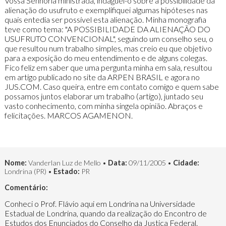
Vossa Senhoria ministrada, indaguei-o sobre a possibilidade da
alienação do usufruto e exemplifiquei algumas hipóteses nas
quais entedia ser possível esta alienação. Minha monografia
teve como tema: "A POSSIBILIDADE DA ALIENAÇÃO DO
USUFRUTO CONVENCIONAL", seguindo um conselho seu, o
que resultou num trabalho simples, mas creio eu que objetivo
para a exposição do meu entendimento e de alguns colegas.
Fico feliz em saber que uma pergunta minha em sala, resultou
em artigo publicado no site da ARPEN BRASIL e agora no
JUS.COM. Caso queira, entre em contato comigo e quem sabe
possamos juntos elaborar um trabalho (artigo), juntado seu
vasto conhecimento, com minha singela opinião. Abraços e
felicitações. MARCOS AGAMENON.
Nome:
Vanderlan Luz de Mello •
Data:
09/11/2005 •
Cidade:
Londrina (PR) •
Estado:
PR
Comentário:
Conheci o Prof. Flávio aqui em Londrina na Universidade
Estadual de Londrina, quando da realização do Encontro de
Estudos dos Enunciados do Conselho da Justiça Federal.