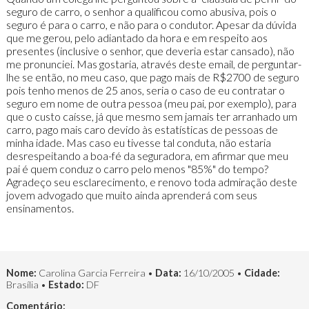
seguro de carro, o senhor a qualificou como abusiva, pois o
seguro é para o carro, e não para o condutor. Apesar da dúvida
que me gerou, pelo adiantado da hora e em respeito aos
presentes (inclusive o senhor, que deveria estar cansado), não
me pronunciei. Mas gostaria, através deste email, de perguntar-
lhe se então, no meu caso, que pago mais de R$2700 de seguro
pois tenho menos de 25 anos, seria o caso de eu contratar o
seguro em nome de outra pessoa (meu pai, por exemplo), para
que o custo caísse, já que mesmo sem jamais ter arranhado um
carro, pago mais caro devido às estatísticas de pessoas de
minha idade. Mas caso eu tivesse tal conduta, não estaria
desrespeitando a boa-fé da seguradora, em afirmar que meu
pai é quem conduz o carro pelo menos "85%" do tempo?
Agradeço seu esclarecimento, e renovo toda admiração deste
jovem advogado que muito ainda aprenderá com seus
ensinamentos.
Nome:
Carolina Garcia Ferreira •
Data:
16/10/2005 •
Cidade:
Brasília •
Estado:
DF
Comentário: