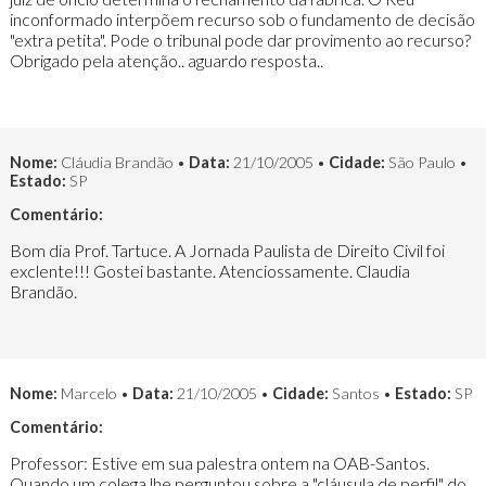
inconformado interpõem recurso sob o fundamento de decisão
"extra petita". Pode o tribunal pode dar provimento ao recurso?
Obrigado pela atenção.. aguardo resposta..
Nome:
Cláudia Brandão •
Data:
21/10/2005 •
Cidade:
São Paulo •
Estado:
SP
Comentário:
Bom dia Prof. Tartuce. A Jornada Paulista de Direito Civil foi
exclente!!! Gostei bastante. Atenciossamente. Claudia
Brandão.
Nome:
Marcelo •
Data:
21/10/2005 •
Cidade:
Santos •
Estado:
SP
Comentário:
Professor: Estive em sua palestra ontem na OAB-Santos.
Quando um colega lhe perguntou sobre a "cláusula de perfil" do