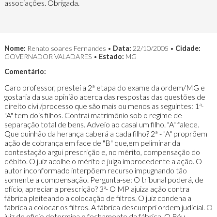
associações. Obrigada.
Nome:
Renato soares Fernandes •
Data:
22/10/2005 •
Cidade:
GOVERNADOR VALADARES •
Estado:
MG
Comentário:
Caro professor, prestei a 2ª etapa do exame da ordem/MG e
gostaria da sua opinião acerca das respostas das questões de
direito civil/processo que são mais ou menos as seguintes: 1ª-
"A" tem dois filhos. Contrai matrimônio sob o regime de
separação total de bens. Adveio ao casal um filho. "A" falece.
Que quinhão da herança caberá a cada filho? 2ª - "A" proprõem
ação de cobrança em face de "B" que,em peliminar da
contestação argui prescrição e, no mérito, compensação do
débito. O juiz acolhe o mérito e julga improcedente a ação. O
autor inconformado interpõem recurso impugnando tão
somente a compensação. Pergunta-se: O tribunal poderá, de
ofício, apreciar a prescrição? 3ª- O MP ajuiza ação contra
fábrica pleiteando a colocação de filtros. O juiz condena a
fabrica a colocar os filtros. A fábrica descumpri ordem judicial. O
juiz de oficio determina o fechamento da fábrica. O Réu