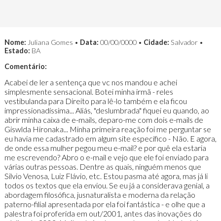
Nome:
Juliana Gomes •
Data:
00/00/0000 •
Cidade:
Salvador •
Estado:
BA
Comentário:
Acabei de ler a sentença que vc nos mandou e achei
simplesmente sensacional. Botei minha irmã - reles
vestibulanda para Direito para lê-lo também e ela ficou
impressionadíssima... Aliás, "deslumbrada" fiquei eu quando, ao
abrir minha caixa de e-mails, deparo-me com dois e-mails de
Giswlda Hironaka... Minha primeira reação foi me perguntar se
eu havia me cadastrado em algum site específico - Não. E agora,
de onde essa mulher pegou meu e-mail? e por quê ela estaria
me escrevendo? Abro o e-mail e vejo que ele foi enviado para
várias outras pessoas. Dentre as quais, ninguém menos que
Silvio Venosa, Luiz Flávio, etc. Estou pasma até agora, mas já li
todos os textos que ela enviou. Se eu já a considerava genial, a
abordagem filosófica, jusnaturalista e moderna da relação
paterno-filial apresentada por ela foi fantástica - e olhe que a
palestra foi proferida em out/2001, antes das inovações do