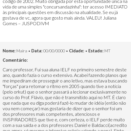
código de 2002. Muito obrigada por esta oportunidade única na
vida de uma simples "concursandazinha": ter acesso IMEDIATO
às principais questões em discussão na atualidade. Se eu já
gostava de vc, agora que gosto mais ainda. VALEU! Juliana
Gomes – JUSPODIVM
Nome:
Maíra •
Data:
00/00/0000 •
Cidade:
•
Estado:
MT
Comentário:
Caro professor, Fui sua aluna IELF no primeiro semestre deste
ano, quando fazia o curso extensivo. Acabei fazendo planos que
me impediram de prosseguir o ano letivo, mas estava buscando
"forças" para retomar o ritmo em 2005 quando tive a notícia
(pelo orkut) que o senhor passará a lecionar exclusivamente no
curso do Prof. Flávio, que não é transmitido aqui no MT. É claro
que nada que eu diga poderá fazê-lo mudar de idéia (então não
vou nem começar) mas gostaria de dizer que o senhor foi um
dos professores mais competentes, atenciosos e
INSPIRADORES que tive e, com certeza, o IELF perde muito
com a sua saída e a dos professores Daniel e Baldacci(acredito
que agora, só mesmo o intensivo esteja valendo a pena). Sinto