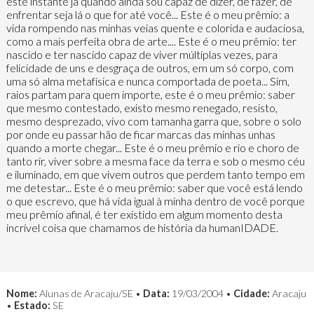
este instante já quando ainda sou capaz de dizer, de fazer, de
enfrentar seja lá o que for até você... Este é o meu prêmio: a
vida rompendo nas minhas veias quente e colorida e audaciosa,
como a mais perfeita obra de arte.... Este é o meu prêmio: ter
nascido e ter nascido capaz de viver múltiplas vezes, para
felicidade de uns e desgraça de outros, em um só corpo, com
uma só alma metafísica e nunca comportada de poeta... Sim,
raios partam para quem importe, este é o meu prêmio: saber
que mesmo contestado, existo mesmo renegado, resisto,
mesmo desprezado, vivo com tamanha garra que, sobre o solo
por onde eu passar hão de ficar marcas das minhas unhas
quando a morte chegar... Este é o meu prêmio e rio e choro de
tanto rir, viver sobre a mesma face da terra e sob o mesmo céu
e iluminado, em que vivem outros que perdem tanto tempo em
me detestar... Este é o meu prêmio: saber que você está lendo
o que escrevo, que há vida igual à minha dentro de você porque
meu prêmio afinal, é ter existido em algum momento desta
incrível coisa que chamamos de história da humanIDADE.
Nome:
Alunas de Aracaju/SE •
Data:
19/03/2004 •
Cidade:
Aracaju
•
Estado:
SE