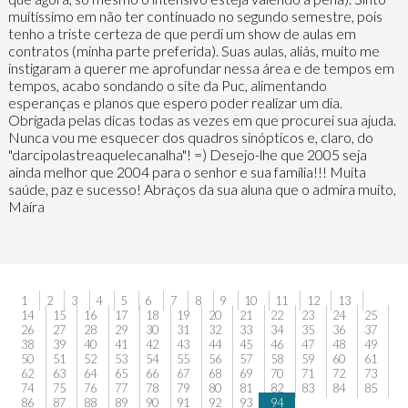
muitíssimo em não ter continuado no segundo semestre, pois
tenho a triste certeza de que perdi um show de aulas em
contratos (minha parte preferida). Suas aulas, aliás, muito me
instigaram a querer me aprofundar nessa área e de tempos em
tempos, acabo sondando o site da Puc, alimentando
esperanças e planos que espero poder realizar um dia.
Obrigada pelas dicas todas as vezes em que procurei sua ajuda.
Nunca vou me esquecer dos quadros sinópticos e, claro, do
"darcipolastreaquelecanalha"! =) Desejo-lhe que 2005 seja
ainda melhor que 2004 para o senhor e sua família!!! Muita
saúde, paz e sucesso! Abraços da sua aluna que o admira muito,
Maíra
1
2
3
4
5
6
7
8
9
10
11
12
13
14
15
16
17
18
19
20
21
22
23
24
25
26
27
28
29
30
31
32
33
34
35
36
37
38
39
40
41
42
43
44
45
46
47
48
49
50
51
52
53
54
55
56
57
58
59
60
61
62
63
64
65
66
67
68
69
70
71
72
73
74
75
76
77
78
79
80
81
82
83
84
85
86
87
88
89
90
91
92
93
94