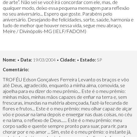
de arte”. Não sei se você irá concordar com ele, mas, de
qualquer modo, deixo essa pequena mensagem para reflexão
no seu aniversário... Espero que goste. Parabéns pelo
aniversário. Desejando-lhe felicidades, sorte, saúde, harmonia e
tudo de melhor que houver nessa vida, segue meu abraço.
Meire / Divinópolis-MG (IELF/FADOM)
Nome:
•
Data:
19/03/2004 •
Cidade:
•
Estado:
SP
Comentário:
TROFÉU Edson Gonçalves Ferreira Levanto os braços e vôo
até Deus, agradecido, enquanto a minha alma, comovida, se
ajoelha para eu dizer do meu prêmio... Este é o meu prêmio:
minhas mãos, minhas mãos capazes de enfiar na terra e, sem
frescuras, imundas na matéria abençoada, fazê-la fecunda de
flores e frutos... Este é o meu prêmio: meu olhar capaz de alçar
vôo e pousar na lama depois e enxergar nas duas coisas, no céu
e na lama, o reflexo de Deus...... Este é o meu prêmio: meu
corpo sadio e quente sempre pronto para suar, para rir, para
chorar por e no amor ... Sim, este é o meu prêmio: o instante já,