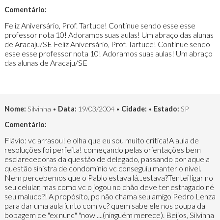
Comentário:
Feliz Aniversário, Prof. Tartuce! Continue sendo esse esse
professor nota 10! Adoramos suas aulas! Um abraço das alunas
de Aracaju/SE Feliz Aniversário, Prof. Tartuce! Continue sendo
esse esse professor nota 10! Adoramos suas aulas! Um abraço
das alunas de Aracaju/SE
Nome:
Silvinha •
Data:
19/03/2004 •
Cidade:
•
Estado:
SP
Comentário:
Flávio: vc arrasou! e olha que eu sou muito crítica!A aula de
resoluções foi perfeita! começando pelas orientações bem
esclarecedoras da questão de delegado, passando por aquela
questão sinistra de condomínio vc conseguiu manter o nível.
Nem percebemos que o Pablo estava lá...estava?Tentei ligar no
seu celular, mas como vc o jogou no chão deve ter estragado né
seu maluco?! A propósito, pq não chama seu amigo Pedro Lenza
para dar uma aula junto com vc? quem sabe ele nos poupa da
bobagem de "ex nunc" "now"....(ninguém merece). Beijos, Silvinha