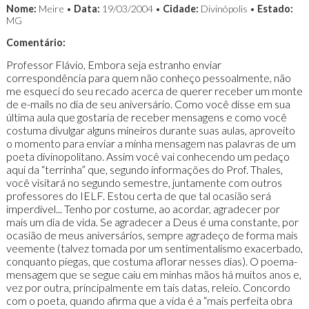
Nome:
Meire •
Data:
19/03/2004 •
Cidade:
Divinópolis •
Estado:
MG
Comentário:
Professor Flávio, Embora seja estranho enviar
correspondência para quem não conheço pessoalmente, não
me esqueci do seu recado acerca de querer receber um monte
de e-mails no dia de seu aniversário. Como você disse em sua
última aula que gostaria de receber mensagens e como você
costuma divulgar alguns mineiros durante suas aulas, aproveito
o momento para enviar a minha mensagem nas palavras de um
poeta divinopolitano. Assim você vai conhecendo um pedaço
aqui da “terrinha” que, segundo informações do Prof. Thales,
você visitará no segundo semestre, juntamente com outros
professores do IELF. Estou certa de que tal ocasião será
imperdível... Tenho por costume, ao acordar, agradecer por
mais um dia de vida. Se agradecer a Deus é uma constante, por
ocasião de meus aniversários, sempre agradeço de forma mais
veemente (talvez tomada por um sentimentalismo exacerbado,
conquanto piegas, que costuma aflorar nesses dias). O poema-
mensagem que se segue caiu em minhas mãos há muitos anos e,
vez por outra, principalmente em tais datas, releio. Concordo
com o poeta, quando afirma que a vida é a “mais perfeita obra