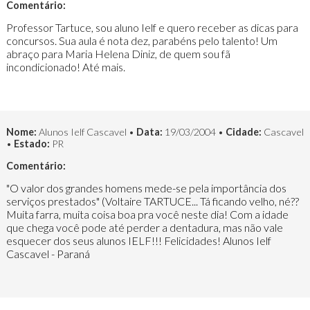
Comentário:
Professor Tartuce, sou aluno Ielf e quero receber as dicas para
concursos. Sua aula é nota dez, parabéns pelo talento! Um
abraço para Maria Helena Diniz, de quem sou fã
incondicionado! Até mais.
Nome:
Alunos Ielf Cascavel •
Data:
19/03/2004 •
Cidade:
Cascavel
•
Estado:
PR
Comentário:
"O valor dos grandes homens mede-se pela importância dos
serviços prestados" (Voltaire TARTUCE... Tá ficando velho, né??
Muita farra, muita coisa boa pra você neste dia! Com a idade
que chega você pode até perder a dentadura, mas não vale
esquecer dos seus alunos IELF!!! Felicidades! Alunos Ielf
Cascavel - Paraná