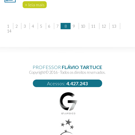
+ leia mais
1
2
3
4
5
6
7
8
9
10
11
12
13
14
PROFESSOR
FLÁVIO TARTUCE
Copyright © 2016 - Todos os direitos reservados.
Acessos:
4.427.243