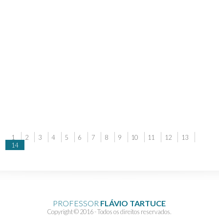
1
2
3
4
5
6
7
8
9
10
11
12
13
14
PROFESSOR
FLÁVIO TARTUCE
Copyright © 2016 - Todos os direitos reservados.