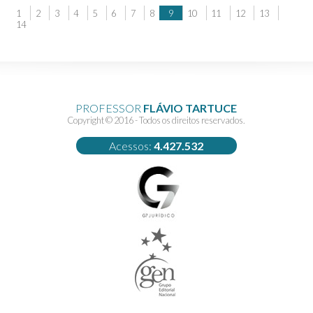
1
2
3
4
5
6
7
8
9
10
11
12
13
14
PROFESSOR
FLÁVIO TARTUCE
Copyright © 2016 - Todos os direitos reservados.
Acessos:
4.427.532