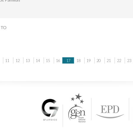
ITO
11
12
13
14
15
16
17
18
19
20
21
22
23