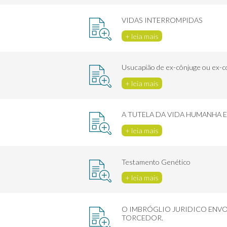
VIDAS INTERROMPIDAS
+ leia mais
Usucapião de ex-cônjuge ou ex-c
+ leia mais
A TUTELA DA VIDA HUMANHA 
+ leia mais
Testamento Genético
+ leia mais
O IMBRÓGLIO JURIDICO ENVO
TORCEDOR.