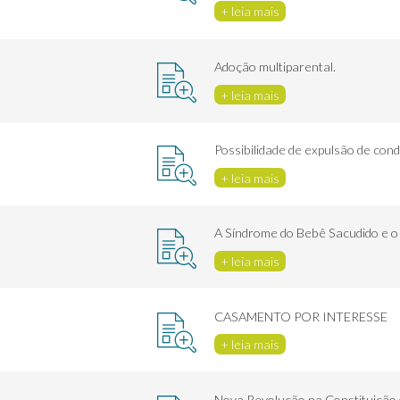
+ leia mais
Adoção multiparental.
+ leia mais
Possibilidade de expulsão de cond
+ leia mais
A Síndrome do Bebê Sacudido e o 
+ leia mais
CASAMENTO POR INTERESSE
+ leia mais
Nova Revolução na Constituição 