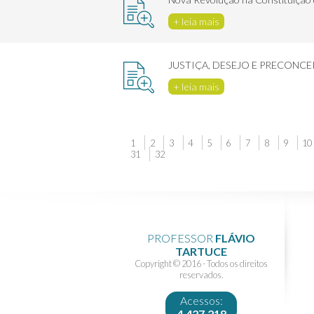
+ leia mais
JUSTIÇA, DESEJO E PRECONCE
+ leia mais
1
2
3
4
5
6
7
8
9
10
31
32
PROFESSOR
FLÁVIO
TARTUCE
Copyright © 2016 - Todos os direitos
reservados.
Acessos:
4.427.218