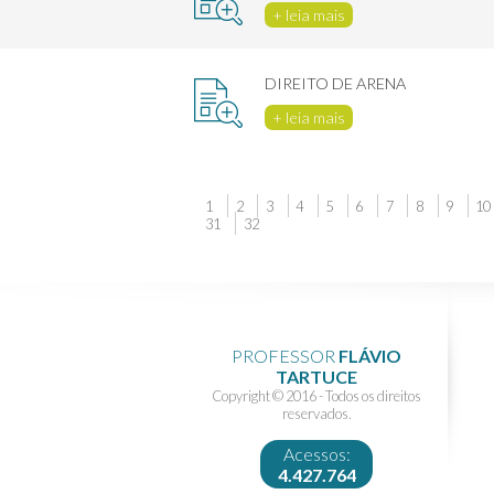
+ leia mais
DIREITO DE ARENA
+ leia mais
1
2
3
4
5
6
7
8
9
10
31
32
PROFESSOR
FLÁVIO
TARTUCE
Copyright © 2016 - Todos os direitos
reservados.
Acessos:
4.427.764