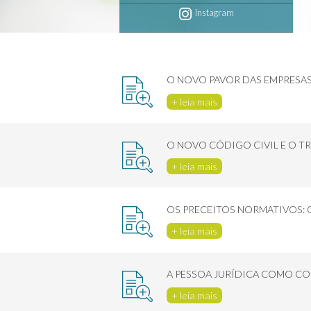
Instagram
O NOVO PAVOR DAS EMPRESAS
+ leia mais
O NOVO CÓDIGO CIVIL E O T
+ leia mais
OS PRECEITOS NORMATIVOS: 
+ leia mais
A PESSOA JURÍDICA COMO C
+ leia mais