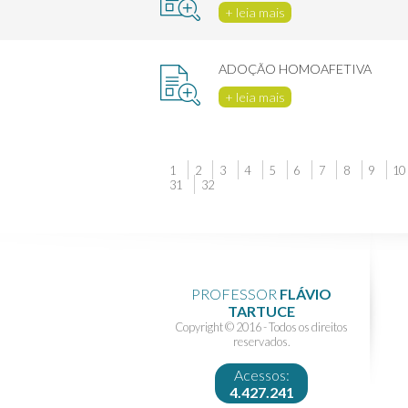
+ leia mais
ADOÇÃO HOMOAFETIVA
+ leia mais
1
2
3
4
5
6
7
8
9
10
31
32
PROFESSOR
FLÁVIO
TARTUCE
Copyright © 2016 - Todos os direitos
reservados.
Acessos:
4.427.241