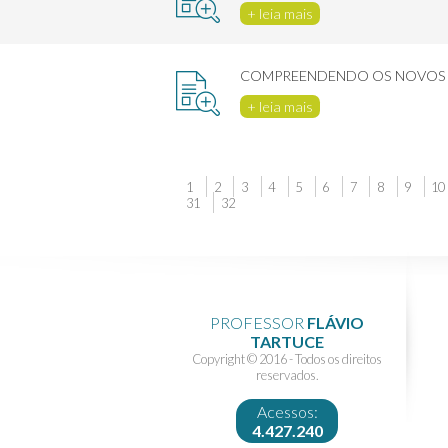
+ leia mais
COMPREENDENDO OS NOVOS L
+ leia mais
1
2
3
4
5
6
7
8
9
10
31
32
PROFESSOR
FLÁVIO
TARTUCE
Copyright © 2016 - Todos os direitos
reservados.
Acessos:
4.427.240