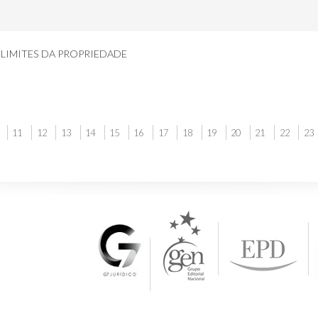
IMITES DA PROPRIEDADE
11
12
13
14
15
16
17
18
19
20
21
22
23