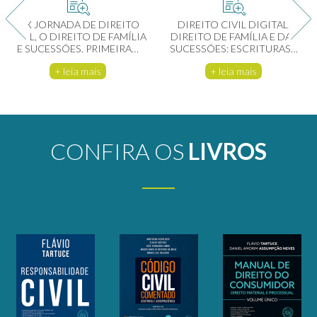
A X JORNADA DE DIREITO
DIREITO CIVIL DIGITAL,
CIVIL, O DIREITO DE FAMÍLIA
DIREITO DE FAMÍLIA E DAS
E SUCESSÕES. PRIMEIRA…
SUCESSÕES: ESCRITURAS…
+ leia mais
+ leia mais
CONFIRA OS
LIVROS