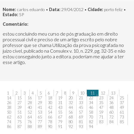
Nome:
carlos eduardo •
Data:
29/04/2012 •
Cidade:
porto feliz •
Estado:
SP
Comentário:
estou concluindo meu curso de pós graduação em direito
processual civil e preciso de um artigo escrito pelo nobre
professor que se chama Utilização da prova psicografada no
juizo cível, publicado na Consulex v. 10, n. 229, pg. 32-35 e não
estou conseguindo junto a editora. poderiam me ajudar a ter
esse artigo.
1
2
3
4
5
6
7
8
9
10
11
12
13
14
15
16
17
18
19
20
21
22
23
24
25
26
27
28
29
30
31
32
33
34
35
36
37
38
39
40
41
42
43
44
45
46
47
48
49
50
51
52
53
54
55
56
57
58
59
60
61
62
63
64
65
66
67
68
69
70
71
72
73
74
75
76
77
78
79
80
81
82
83
84
85
86
87
88
89
90
91
92
93
94