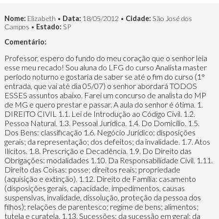
Nome:
Elizabeth •
Data:
18/05/2012 •
Cidade:
São José dos
Campos •
Estado:
SP
Comentário:
Professor, espero do fundo do meu coração que o senhor leia
esse meu recado! Sou aluna do LFG do curso Analista master
período noturno e gostaria de saber se até o fim do curso (1°
entrada, que vai até dia 05/07) o senhor abordará TODOS
ESSES assuntos abaixo. Farei um concurso de analista do MP
de MG e quero prestar e passar. A aula do senhor é ótima. 1.
DIREITO CIVIL 1.1. Lei de Introdução ao Código Civil. 1.2.
Pessoa Natural. 1.3. Pessoal Jurídica. 1.4. Do Domicílio. 1.5.
Dos Bens: classificação 1.6. Negócio Jurídico: disposições
gerais; da representação; dos defeitos; da invalidade. 1.7. Atos
Ilícitos. 1.8. Prescrição e Decadência. 1.9. Do Direito das
Obrigações: modalidades 1.10. Da Responsabilidade Civil. 1.11.
Direito das Coisas: posse; direitos reais; propriedade
(aquisição e extinção). 1.12. Direito de Família: casamento
(disposições gerais, capacidade, impedimentos, causas
suspensivas, invalidade, dissolução, proteção da pessoa dos
filhos); relações de parentesco; regime de bens; alimentos;
tutela e curatela. 1.13. Sucessões: da sucessão em geral; da