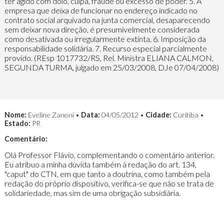
ter agido com dolo, culpa, fraude ou excesso de poder. 5. A
empresa que deixa de funcionar no endereço indicado no
contrato social arquivado na junta comercial, desaparecendo
sem deixar nova direção, é presumivelmente considerada
como desativada ou irregularmente extinta. 6. Imposição da
responsabilidade solidária. 7. Recurso especial parcialmente
provido. (REsp 1017732/RS, Rel. Ministra ELIANA CALMON,
SEGUNDA TURMA, julgado em 25/03/2008, DJe 07/04/2008)
Nome:
Eveline Zanoni •
Data:
04/05/2012 •
Cidade:
Curitiba •
Estado:
PR
Comentário:
Olá Professor Flávio, complementando o comentário anterior.
Eu atribuo a minha dúvida também à redação do art. 134,
"caput" do CTN, em que tanto a doutrina, como também pela
redação do próprio dispositivo, verifica-se que não se trata de
solidariedade, mas sim de uma obrigação subsidiária.