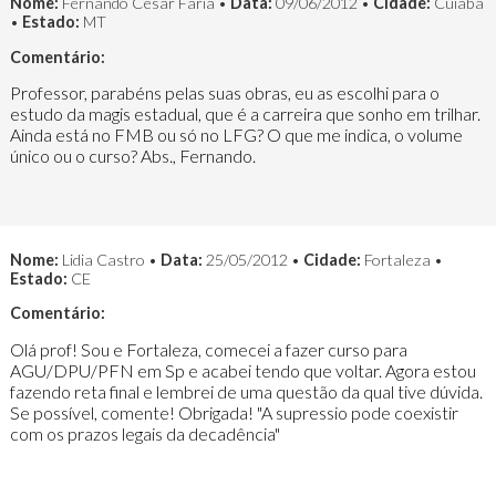
Nome:
Fernando Cesar Faria •
Data:
09/06/2012 •
Cidade:
Cuiabá
•
Estado:
MT
Comentário:
Professor, parabéns pelas suas obras, eu as escolhi para o
estudo da magis estadual, que é a carreira que sonho em trilhar.
Ainda está no FMB ou só no LFG? O que me indica, o volume
único ou o curso? Abs., Fernando.
Nome:
Lidia Castro •
Data:
25/05/2012 •
Cidade:
Fortaleza •
Estado:
CE
Comentário:
Olá prof! Sou e Fortaleza, comecei a fazer curso para
AGU/DPU/PFN em Sp e acabei tendo que voltar. Agora estou
fazendo reta final e lembrei de uma questão da qual tive dúvida.
Se possível, comente! Obrigada! "A supressio pode coexistir
com os prazos legais da decadência"