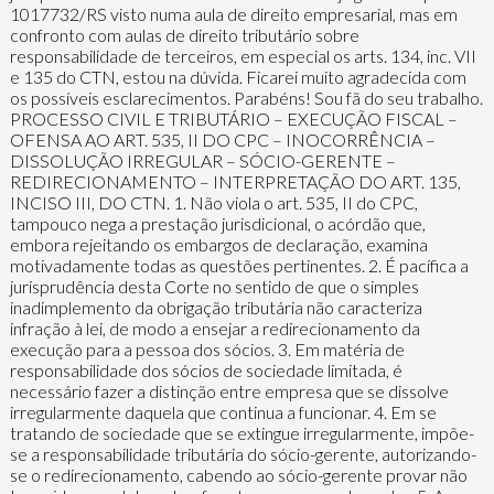
1017732/RS visto numa aula de direito empresarial, mas em
confronto com aulas de direito tributário sobre
responsabilidade de terceiros, em especial os arts. 134, inc. VII
e 135 do CTN, estou na dúvida. Ficarei muito agradecida com
os possíveis esclarecimentos. Parabéns! Sou fã do seu trabalho.
PROCESSO CIVIL E TRIBUTÁRIO – EXECUÇÃO FISCAL –
OFENSA AO ART. 535, II DO CPC – INOCORRÊNCIA –
DISSOLUÇÃO IRREGULAR – SÓCIO-GERENTE –
REDIRECIONAMENTO – INTERPRETAÇÃO DO ART. 135,
INCISO III, DO CTN. 1. Não viola o art. 535, II do CPC,
tampouco nega a prestação jurisdicional, o acórdão que,
embora rejeitando os embargos de declaração, examina
motivadamente todas as questões pertinentes. 2. É pacífica a
jurisprudência desta Corte no sentido de que o simples
inadimplemento da obrigação tributária não caracteriza
infração à lei, de modo a ensejar a redirecionamento da
execução para a pessoa dos sócios. 3. Em matéria de
responsabilidade dos sócios de sociedade limitada, é
necessário fazer a distinção entre empresa que se dissolve
irregularmente daquela que continua a funcionar. 4. Em se
tratando de sociedade que se extingue irregularmente, impõe-
se a responsabilidade tributária do sócio-gerente, autorizando-
se o redirecionamento, cabendo ao sócio-gerente provar não