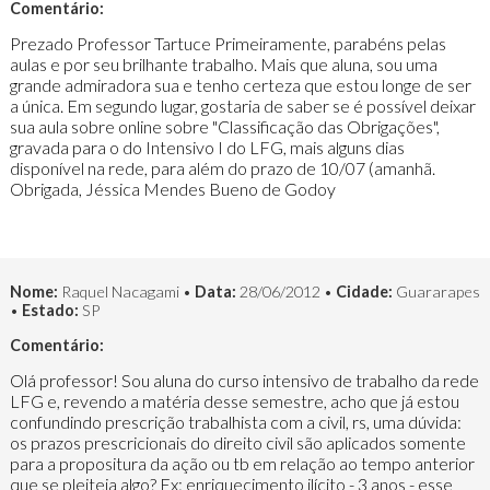
Comentário:
Prezado Professor Tartuce Primeiramente, parabéns pelas
aulas e por seu brilhante trabalho. Mais que aluna, sou uma
grande admiradora sua e tenho certeza que estou longe de ser
a única. Em segundo lugar, gostaria de saber se é possível deixar
sua aula sobre online sobre "Classificação das Obrigações",
gravada para o do Intensivo I do LFG, mais alguns dias
disponível na rede, para além do prazo de 10/07 (amanhã.
Obrigada, Jéssica Mendes Bueno de Godoy
Nome:
Raquel Nacagami •
Data:
28/06/2012 •
Cidade:
Guararapes
•
Estado:
SP
Comentário:
Olá professor! Sou aluna do curso intensivo de trabalho da rede
LFG e, revendo a matéria desse semestre, acho que já estou
confundindo prescrição trabalhista com a civil, rs, uma dúvida:
os prazos prescricionais do direito civil são aplicados somente
para a propositura da ação ou tb em relação ao tempo anterior
que se pleiteia algo? Ex: enriquecimento ilícito - 3 anos - esse