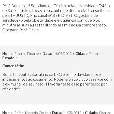
Prof. Boa tarde! Sou aluno de Direito pela Universidade Estácio
de Sá, e assisto a todas as sua aulas de direito civil transmitidas
pela TV JUSTIÇA no canal SABER DIREITO, gostaria de
agradeçê-lo pela objetividade e eloquência com que o Sr.
ministra as suas aulas,facilitando assim a nossa compreensão.
Obrigado Prof. Flávio.
Nome:
Ricardo Duarte •
Data:
14/05/2012 •
Cidade:
Bauru •
Estado:
SP
Comentário:
Bom dia Doutor. Sou aluno da LFG e tenho dúvidas sobre
impedimentos ao casamento. Poderia o avô viúvo casar-se com
a ex-mulher de seu neto? Haveria neste caso parentesco por
afinidade?
Nome:
Rafael Macedo Couto •
Data:
11/05/2012 •
Cidade:
Osasco