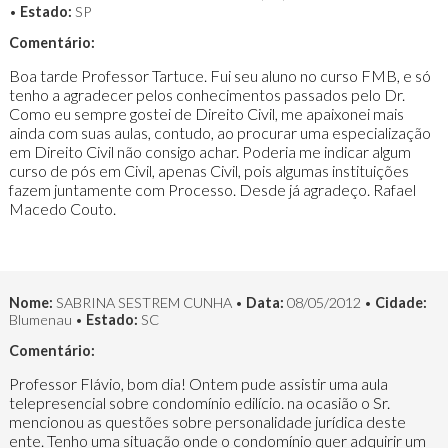
•
Estado:
SP
Comentário:
Boa tarde Professor Tartuce. Fui seu aluno no curso FMB, e só
tenho a agradecer pelos conhecimentos passados pelo Dr.
Como eu sempre gostei de Direito Civil, me apaixonei mais
ainda com suas aulas, contudo, ao procurar uma especialização
em Direito Civil não consigo achar. Poderia me indicar algum
curso de pós em Civil, apenas Civil, pois algumas instituições
fazem juntamente com Processo. Desde já agradeço. Rafael
Macedo Couto.
Nome:
SABRINA SESTREM CUNHA •
Data:
08/05/2012 •
Cidade:
Blumenau •
Estado:
SC
Comentário:
Professor Flávio, bom dia! Ontem pude assistir uma aula
telepresencial sobre condomínio edilício. na ocasião o Sr.
mencionou as questões sobre personalidade jurídica deste
ente. Tenho uma situação onde o condomínio quer adquirir um