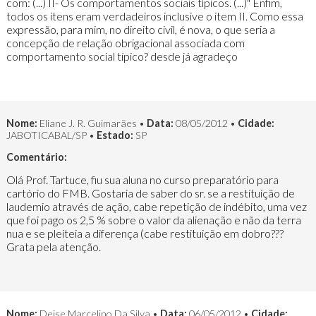
com: (...) II- Os comportamentos sociais típicos. (...)" Enfim,
todos os itens eram verdadeiros inclusive o item II. Como essa
expressão, para mim, no direito civil, é nova, o que seria a
concepção de relação obrigacional associada com
comportamento social típico? desde já agradeço
Nome:
Eliane J. R. Guimarães •
Data:
08/05/2012 •
Cidade:
JABOTICABAL/SP •
Estado:
SP
Comentário:
Olá Prof. Tartuce, fiu sua aluna no curso preparatório para
cartório do FMB. Gostaria de saber do sr. se a restituição de
laudemio através de ação, cabe repetição de indébito, uma vez
que foi pago os 2,5 % sobre o valor da alienação e não da terra
nua e se pleiteia a diferença (cabe restituição em dobro???
Grata pela atenção.
Nome:
Deise Marcelino Da Silva •
Data:
06/05/2012 •
Cidade: