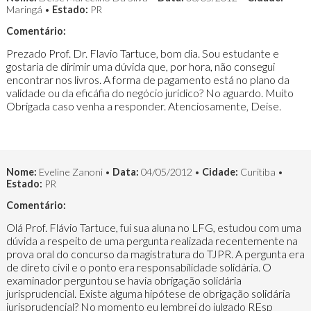
Maringá •
Estado:
PR
Comentário:
Prezado Prof. Dr. Flavio Tartuce, bom dia. Sou estudante e
gostaria de dirimir uma dúvida que, por hora, não consegui
encontrar nos livros. A forma de pagamento está no plano da
validade ou da eficáfia do negócio jurídico? No aguardo. Muito
Obrigada caso venha a responder. Atenciosamente, Deise.
Nome:
Eveline Zanoni •
Data:
04/05/2012 •
Cidade:
Curitiba •
Estado:
PR
Comentário:
Olá Prof. Flávio Tartuce, fui sua aluna no LFG, estudou com uma
dúvida a respeito de uma pergunta realizada recentemente na
prova oral do concurso da magistratura do TJPR. A pergunta era
de direto civil e o ponto era responsabilidade solidária. O
examinador perguntou se havia obrigação solidária
jurisprudencial. Existe alguma hipótese de obrigação solidária
jurisprudencial? No momento eu lembrei do julgado REsp