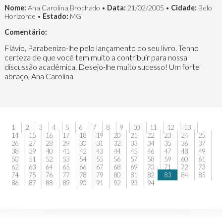
Nome:
Ana Carolina Brochado •
Data:
21/02/2005 •
Cidade:
Belo
Horizonte •
Estado:
MG
Comentário:
Flávio, Parabenizo-lhe pelo lançamento do seu livro. Tenho
certeza de que você tem muito a contribuir para nossa
discussão acadêmica. Desejo-lhe muito sucesso! Um forte
abraço, Ana Carolina
1
2
3
4
5
6
7
8
9
10
11
12
13
14
15
16
17
18
19
20
21
22
23
24
25
26
27
28
29
30
31
32
33
34
35
36
37
38
39
40
41
42
43
44
45
46
47
48
49
50
51
52
53
54
55
56
57
58
59
60
61
62
63
64
65
66
67
68
69
70
71
72
73
74
75
76
77
78
79
80
81
82
83
84
85
86
87
88
89
90
91
92
93
94