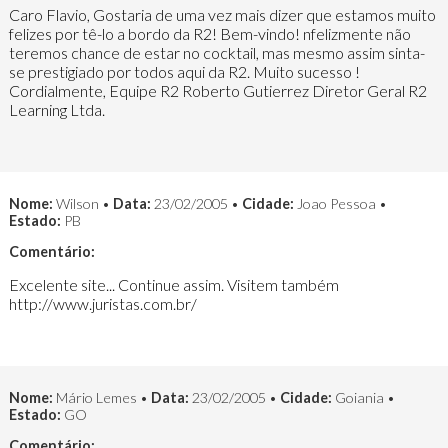
Caro Flavio, Gostaria de uma vez mais dizer que estamos muito
felizes por tê-lo a bordo da R2! Bem-vindo! nfelizmente não
teremos chance de estar no cocktail, mas mesmo assim sinta-
se prestigiado por todos aqui da R2. Muito sucesso !
Cordialmente, Equipe R2 Roberto Gutierrez Diretor Geral R2
Learning Ltda.
Nome:
Wilson •
Data:
23/02/2005 •
Cidade:
Joao Pessoa •
Estado:
PB
Comentário:
Excelente site... Continue assim. Visitem também
http://www.juristas.com.br/
Nome:
Mário Lemes •
Data:
23/02/2005 •
Cidade:
Goiania •
Estado:
GO
Comentário: