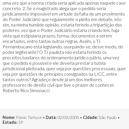
uma vez que a norma criada seria aplicada apenas naquele caso
concreto. 2. Se o magistrado alega que o pedido seria
juridicamente impossível em virtude da falta de um provimento
do Poder Judiciário que regulamente o pleito em debate, isto
sim, na minha humilde opinião, estaria ferindo a tripartição dos
poderes, vez que o Poder Judiciário estaria criando leis, haja
vista que estipularia prazos, forma, documentos a serem
encartados, entre tantas outras regras. Assim, o TJ
Pernambucano está legislando, usurpando-se, desse modo, do
poder legiferante? O TJ paulista não estaria ferindo os
preceitos basilares do ordenamento jurídico pátrio, uma vez
que o pedido é possível e ele deveria prestar a tutela
jurisdicional pleiteada, quer seja por questões processuais, quer
seja por questões de princípios consignados na LICC, entre
tantos outros? Agradeço desde já um dos melhores
professores de direito civil que tive o prazer de conhecer.
Roberto Rico Simonacci
Nome:
Flávio Tartuce •
Data:
02/03/2005 •
Cidade:
São Paulo •
Estado:
SP