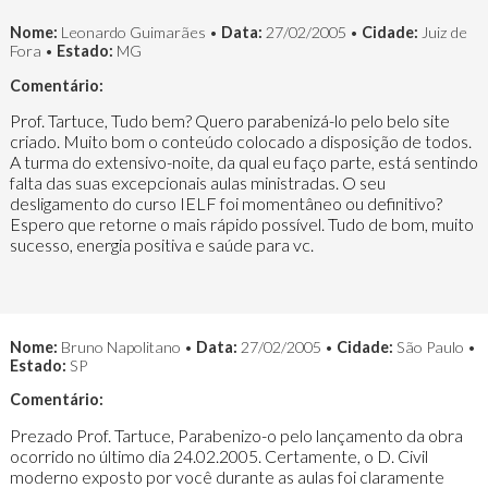
Nome:
Leonardo Guimarães •
Data:
27/02/2005 •
Cidade:
Juiz de
Fora •
Estado:
MG
Comentário:
Prof. Tartuce, Tudo bem? Quero parabenizá-lo pelo belo site
criado. Muito bom o conteúdo colocado a disposição de todos.
A turma do extensivo-noite, da qual eu faço parte, está sentindo
falta das suas excepcionais aulas ministradas. O seu
desligamento do curso IELF foi momentâneo ou definitivo?
Espero que retorne o mais rápido possível. Tudo de bom, muito
sucesso, energia positiva e saúde para vc.
Nome:
Bruno Napolitano •
Data:
27/02/2005 •
Cidade:
São Paulo •
Estado:
SP
Comentário:
Prezado Prof. Tartuce, Parabenizo-o pelo lançamento da obra
ocorrido no último dia 24.02.2005. Certamente, o D. Civil
moderno exposto por você durante as aulas foi claramente