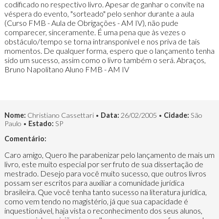
codificado no respectivo livro. Apesar de ganhar o convite na
véspera do evento, "sorteado" pelo senhor durante a aula
(Curso FMB - Aula de Obrigações - AM IV), não pude
comparecer, sinceramente. É uma pena que às vezes o
obstáculo/tempo se torna intransponível e nos priva de tais
momentos. De qualquer forma, espero que o lançamento tenha
sido um sucesso, assim como o livro também o será. Abraços,
Bruno Napolitano Aluno FMB - AM IV
Nome:
Christiano Cassettari •
Data:
26/02/2005 •
Cidade:
São
Paulo •
Estado:
SP
Comentário:
Caro amigo, Quero lhe parabenizar pelo lançamento de mais um
livro, este muito especial por ser fruto de sua dissertação de
mestrado. Desejo para você muito sucesso, que outros livros
possam ser escritos para auxiliar a comunidade jurídica
brasileira. Que você tenha tanto sucesso na literatura jurídica,
como vem tendo no magistério, já que sua capacidade é
inquestionável, haja vista o reconhecimento dos seus alunos,