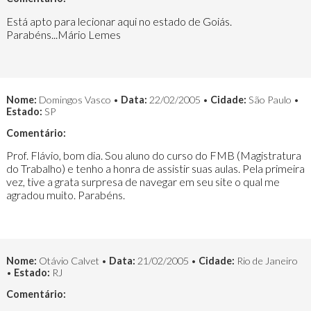
Está apto para lecionar aqui no estado de Goiás.
Parabéns...Mário Lemes
Nome:
Domingos Vasco •
Data:
22/02/2005 •
Cidade:
São Paulo •
Estado:
SP
Comentário:
Prof. Flávio, bom dia. Sou aluno do curso do FMB (Magistratura
do Trabalho) e tenho a honra de assistir suas aulas. Pela primeira
vez, tive a grata surpresa de navegar em seu site o qual me
agradou muito. Parabéns.
Nome:
Otávio Calvet •
Data:
21/02/2005 •
Cidade:
Rio de Janeiro
•
Estado:
RJ
Comentário: