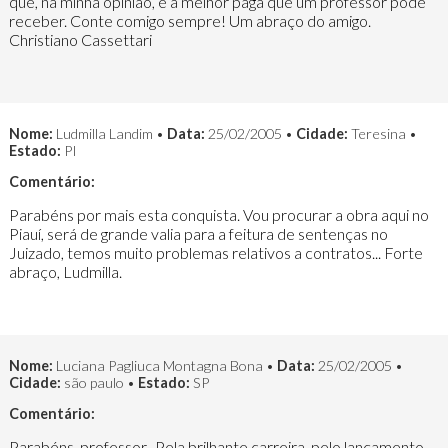
que, na minha opinião, é a melhor paga que um professor pode
receber. Conte comigo sempre! Um abraço do amigo.
Christiano Cassettari
Nome:
Ludmilla Landim •
Data:
25/02/2005 •
Cidade:
Teresina •
Estado:
PI
Comentário:
Parabéns por mais esta conquista. Vou procurar a obra aqui no
Piauí, será de grande valia para a feitura de sentenças no
Juizado, temos muito problemas relativos a contratos... Forte
abraço, Ludmilla.
Nome:
Luciana Pagliuca Montagna Bona •
Data:
25/02/2005 •
Cidade:
são paulo •
Estado:
SP
Comentário:
Parabéns, professor...Pela brilhante carreira, pelo lançamento