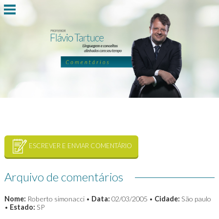
ESCREVER E ENVIAR COMENTÁRIO
Arquivo de comentários
Nome:
Roberto simonacci •
Data:
02/03/2005 •
Cidade:
São paulo
•
Estado:
SP