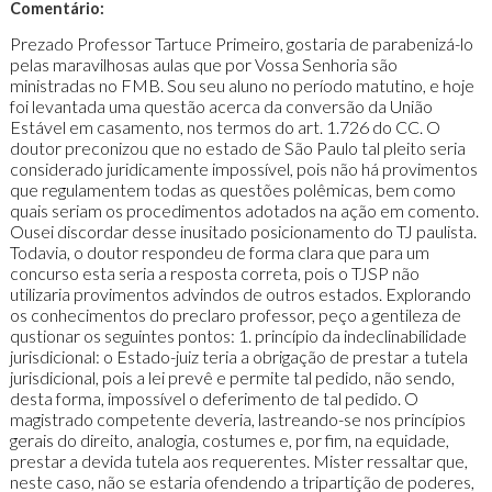
Comentário:
Prezado Professor Tartuce Primeiro, gostaria de parabenizá-lo
pelas maravilhosas aulas que por Vossa Senhoria são
ministradas no FMB. Sou seu aluno no período matutino, e hoje
foi levantada uma questão acerca da conversão da União
Estável em casamento, nos termos do art. 1.726 do CC. O
doutor preconizou que no estado de São Paulo tal pleito seria
considerado juridicamente impossível, pois não há provimentos
que regulamentem todas as questões polêmicas, bem como
quais seriam os procedimentos adotados na ação em comento.
Ousei discordar desse inusitado posicionamento do TJ paulista.
Todavia, o doutor respondeu de forma clara que para um
concurso esta seria a resposta correta, pois o TJSP não
utilizaria provimentos advindos de outros estados. Explorando
os conhecimentos do preclaro professor, peço a gentileza de
qustionar os seguintes pontos: 1. princípio da indeclinabilidade
jurisdicional: o Estado-juiz teria a obrigação de prestar a tutela
jurisdicional, pois a lei prevê e permite tal pedido, não sendo,
desta forma, impossível o deferimento de tal pedido. O
magistrado competente deveria, lastreando-se nos princípios
gerais do direito, analogia, costumes e, por fim, na equidade,
prestar a devida tutela aos requerentes. Mister ressaltar que,
neste caso, não se estaria ofendendo a tripartição de poderes,