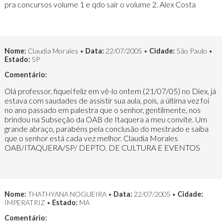
pra concursos volume 1 e qdo sair o volume 2. Alex Costa
Nome:
Claudia Morales •
Data:
22/07/2005 •
Cidade:
São Paulo •
Estado:
SP
Comentário:
Olá professor, fiquei feliz em vê-lo ontem (21/07/05) no Diex, já
estava com saudades de assistir sua aula, pois, a última vez foi
no ano passado em palestra que o senhor, gentilmente, nos
brindou na Subseção da OAB de Itaquera a meu convite. Um
grande abraço, parabéns pela conclusão do mestrado e saiba
que o senhor está cada vez melhor. Claudia Morales
OAB/ITAQUERA/SP/ DEPTO. DE CULTURA E EVENTOS
Nome:
THATHYANA NOGUEIRA •
Data:
22/07/2005 •
Cidade:
IMPERATRIZ •
Estado:
MA
Comentário: