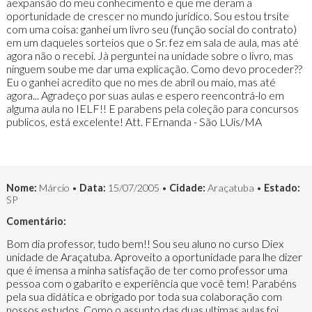
aexpansão do meu conhecimento e que me deram a
oportunidade de crescer no mundo jurídico. Sou estou trsite
com uma coisa: ganhei um livro seu (função social do contrato)
em um daqueles sorteios que o Sr. fez em sala de aula, mas até
agora não o recebi. Jà perguntei na unidade sobre o livro, mas
ninguem soube me dar uma explicação. Como devo proceder??
Eu o ganhei acredito que no mes de abril ou maio, mas até
agora... Agradeço por suas aulas e espero reencontrá-lo em
alguma aula no IELF!! E parabens pela coleção para concursos
publicos, está excelente! Att. FErnanda - São LUis/MA
Nome:
Márcio •
Data:
15/07/2005 •
Cidade:
Araçatuba •
Estado:
SP
Comentário:
Bom dia professor, tudo bem!! Sou seu aluno no curso Diex
unidade de Araçatuba. Aproveito a oportunidade para lhe dizer
que é imensa a minha satisfação de ter como professor uma
pessoa com o gabarito e experiência que você tem! Parabéns
pela sua didática e obrigado por toda sua colaboração com
nossos estudos. Como o assunto das duas ultimas aulas foi