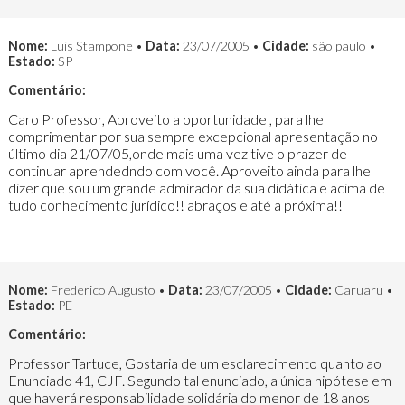
Nome:
Luis Stampone •
Data:
23/07/2005 •
Cidade:
são paulo •
Estado:
SP
Comentário:
Caro Professor, Aproveito a oportunidade , para lhe
comprimentar por sua sempre excepcional apresentação no
último dia 21/07/05,onde mais uma vez tive o prazer de
continuar aprendedndo com você. Aproveito ainda para lhe
dizer que sou um grande admirador da sua didática e acima de
tudo conhecimento jurídico!! abraços e até a próxima!!
Nome:
Frederico Augusto •
Data:
23/07/2005 •
Cidade:
Caruaru •
Estado:
PE
Comentário:
Professor Tartuce, Gostaria de um esclarecimento quanto ao
Enunciado 41, CJF. Segundo tal enunciado, a única hipótese em
que haverá responsabilidade solidária do menor de 18 anos