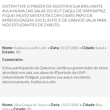
ONTEM TIVE O PRAZER DE ASSISTIR A SUA BRILHANTE
AULA NUMA DAS SALAS DO IELF DAQUI DE IMPERATRIZ,
FIQUEI MUITO SATISFEITA COM O BATE PAPO DA
APRENDIZAGEM, EXCELENTE E DE GRANDE VALIA PARA
NÓS ESTUDANTES DE DIREITO.
Nome:
Katiúscia Lucille Leite •
Data:
21/07/2005 •
Cidade:
Natal •
Estado:
RN
Comentário:
Estou participando da Quinzena Jurídica,e gostei muito do tema
abordado em sala, sou aluna do 8ºperíodo da UNP-
Universidade Potiguar, parabéns sua aula é excelente,
atenciosamente, Katiúscia Leite
Nome:
Silvia Duque de Souza •
Data:
21/07/2005 •
Cidade:
Boa
Vista •
Estado:
RR