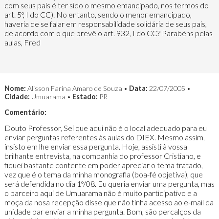
com seus pais é ter sido o mesmo emancipado, nos termos do
art. 5º, I do CC). No entanto, sendo o menor emancipado,
haveria de se falar em responsabilidade solidária de seus pais,
de acordo com o que prevê o art. 932, I do CC? Parabéns pelas
aulas, Fred
Nome:
Alisson Farina Amaro de Souza •
Data:
22/07/2005 •
Cidade:
Umuarama •
Estado:
PR
Comentário:
Douto Professor, Sei que aqui não é o local adequado para eu
enviar perguntas referentes às aulas do DIEX. Mesmo assim,
insisto em lhe enviar essa pergunta. Hoje, assisti à vossa
brilhante entrevista, na companhia do professor Cristiano, e
fiquei bastante contente em poder apreciar o tema tratado,
vez que é o tema da minha monografia (boa-fé objetiva), que
será defendida no dia 1º/08. Eu queria enviar uma pergunta, mas
o parceiro aqui de Umuarama não é muito participativo e a
moça da nosa recepção disse que não tinha acesso ao e-mail da
unidade par enviar a minha pergunta. Bom, são percalços da