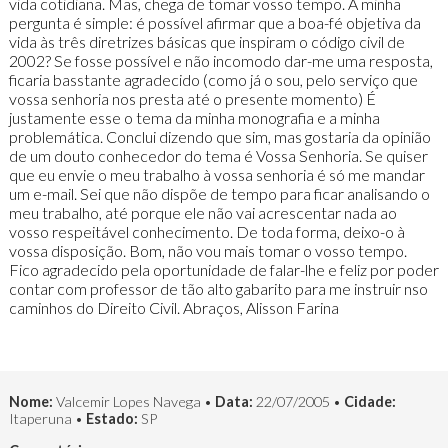
vida cotidiana. Mas, chega de tomar vosso tempo. A minha
pergunta é simple: é possível afirmar que a boa-fé objetiva da
vida às três diretrizes básicas que inspiram o código civil de
2002? Se fosse possível e não incomodo dar-me uma resposta,
ficaria basstante agradecido (como já o sou, pelo serviço que
vossa senhoria nos presta até o presente momento) É
justamente esse o tema da minha monografia e a minha
problemática. Conclui dizendo que sim, mas gostaria da opinião
de um douto conhecedor do tema é Vossa Senhoria. Se quiser
que eu envie o meu trabalho à vossa senhoria é só me mandar
um e-mail. Sei que não dispõe de tempo para ficar analisando o
meu trabalho, até porque ele não vai acrescentar nada ao
vosso respeitável conhecimento. De toda forma, deixo-o à
vossa disposição. Bom, não vou mais tomar o vosso tempo.
Fico agradecido pela oportunidade de falar-lhe e feliz por poder
contar com professor de tão alto gabarito para me instruir nso
caminhos do Direito Civil. Abraços, Alisson Farina
Nome:
Valcemir Lopes Navega •
Data:
22/07/2005 •
Cidade:
Itaperuna •
Estado:
SP