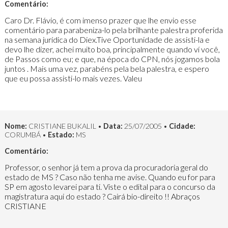
Comentário:
Caro Dr. Flávio, é com imenso prazer que lhe envio esse
comentário para parabeniza-lo pela brilhante palestra proferida
na semana jurídica do Diex.Tive Oportunidade de assisti-la e
devo lhe dizer, achei muito boa, principalmente quando ví você,
de Passos como eu; e que, na época do CPN, nós jogamos bola
juntos . Mais uma vez, parabéns pela bela palestra, e espero
que eu possa assisti-lo mais vezes. Valeu
Nome:
CRISTIANE BUKALIL •
Data:
25/07/2005 •
Cidade:
CORUMBÁ •
Estado:
MS
Comentário:
Professor, o senhor já tem a prova da procuradoria geral do
estado de MS ? Caso não tenha me avise. Quando eu for para
SP em agosto levarei para ti. Viste o edital para o concurso da
magistratura aqui do estado ? Cairá bio-direito !! Abraços
CRISTIANE