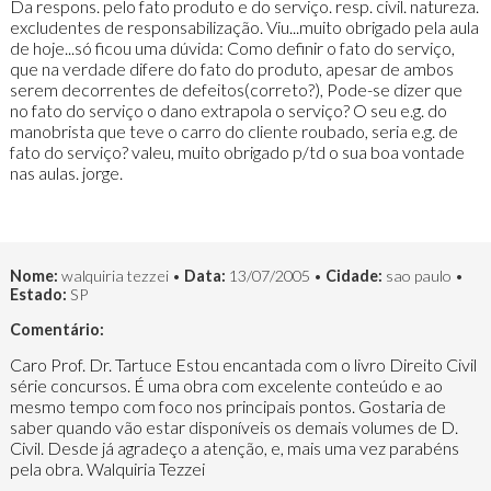
Da respons. pelo fato produto e do serviço. resp. civil. natureza.
excludentes de responsabilização. Viu...muito obrigado pela aula
de hoje...só ficou uma dúvida: Como definir o fato do serviço,
que na verdade difere do fato do produto, apesar de ambos
serem decorrentes de defeitos(correto?), Pode-se dizer que
no fato do serviço o dano extrapola o serviço? O seu e.g. do
manobrista que teve o carro do cliente roubado, seria e.g. de
fato do serviço? valeu, muito obrigado p/td o sua boa vontade
nas aulas. jorge.
Nome:
walquiria tezzei •
Data:
13/07/2005 •
Cidade:
sao paulo •
Estado:
SP
Comentário:
Caro Prof. Dr. Tartuce Estou encantada com o livro Direito Civil
série concursos. É uma obra com excelente conteúdo e ao
mesmo tempo com foco nos principais pontos. Gostaria de
saber quando vão estar disponíveis os demais volumes de D.
Civil. Desde já agradeço a atenção, e, mais uma vez parabéns
pela obra. Walquiria Tezzei