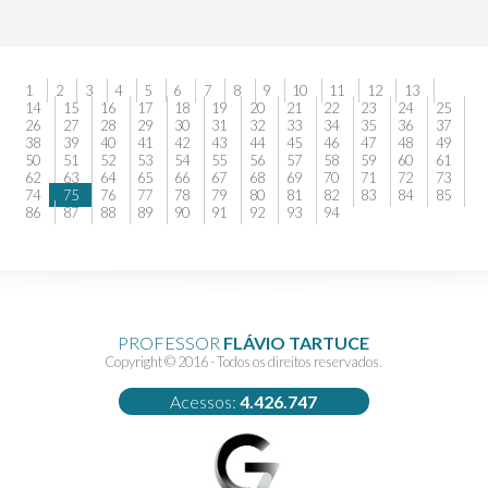
1
2
3
4
5
6
7
8
9
10
11
12
13
14
15
16
17
18
19
20
21
22
23
24
25
26
27
28
29
30
31
32
33
34
35
36
37
38
39
40
41
42
43
44
45
46
47
48
49
50
51
52
53
54
55
56
57
58
59
60
61
62
63
64
65
66
67
68
69
70
71
72
73
74
75
76
77
78
79
80
81
82
83
84
85
86
87
88
89
90
91
92
93
94
PROFESSOR
FLÁVIO TARTUCE
Copyright © 2016 - Todos os direitos reservados.
Acessos:
4.426.747