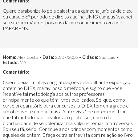
Comentário:
Quero parabeniza-lo pela palestra da quinzena jurídica do diex,
eu curso o 6° período de direito aqui na UNIG campus V, achei
seu site um máximo, pois nos dá um conhecimento grande.
PARABÉNS.
Nome:
Alex Costa •
Data:
22/07/2005 •
Cidade:
São Luís •
Estado:
MA
Comentário:
Quero deixar minhas congratulações pela brilhante exposição
ontem no DIEX, maravilhoso o método, e sugiro que você
incentive tal metodologia aos outros professores,
principalmente os que têm livros publicados. Sei que, como
curso preparatório para concursos, o DIEX tem uma grade e
um objetivo a cumprir, mas a "entrevista" de ontem mostrou
que tal método não só valoriza o professor, como dá
oportunidade de se polemizar mais alguns temas controversos.
Sou seu fã, sério! Continue a nos brindar com momentos como
aqueles de ontem. E faça outra entrevista com relação ao livro