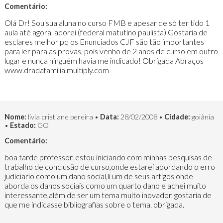
Comentário:
Olá Dr! Sou sua aluna no curso FMB e apesar de só ter tido 1
aula até agora, adorei (federal matutino paulista) Gostaria de
esclares melhor pq os Enunciados CJF são tão importantes
para ler para as provas, pois venho de 2 anos de curso em outro
lugar e nunca ninguém havia me indicado! Obrigada Abraços
www.dradafamilia.multiply.com
Nome:
lívia cristiane pereira •
Data:
28/02/2008 •
Cidade:
goiânia
•
Estado:
GO
Comentário:
boa tarde professor. estou iniciando com minhas pesquisas de
trabalho de conclusão de curso,onde estarei abordando o erro
judiciario como um dano social,li um de seus artigos onde
aborda os danos sociais como um quarto dano e achei muito
interessante,além de ser um tema muito inovador. gostaria de
que me indicasse bibliografias sobre o tema. obrigada.