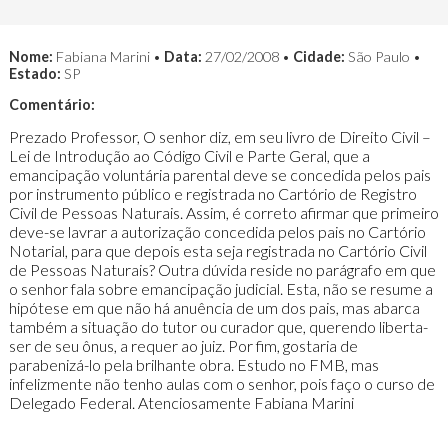
Nome:
Fabiana Marini •
Data:
27/02/2008 •
Cidade:
São Paulo •
Estado:
SP
Comentário:
Prezado Professor, O senhor diz, em seu livro de Direito Civil –
Lei de Introdução ao Código Civil e Parte Geral, que a
emancipação voluntária parental deve se concedida pelos pais
por instrumento público e registrada no Cartório de Registro
Civil de Pessoas Naturais. Assim, é correto afirmar que primeiro
deve-se lavrar a autorização concedida pelos pais no Cartório
Notarial, para que depois esta seja registrada no Cartório Civil
de Pessoas Naturais? Outra dúvida reside no parágrafo em que
o senhor fala sobre emancipação judicial. Esta, não se resume a
hipótese em que não há anuência de um dos pais, mas abarca
também a situação do tutor ou curador que, querendo liberta-
ser de seu ônus, a requer ao juiz. Por fim, gostaria de
parabenizá-lo pela brilhante obra. Estudo no FMB, mas
infelizmente não tenho aulas com o senhor, pois faço o curso de
Delegado Federal. Atenciosamente Fabiana Marini