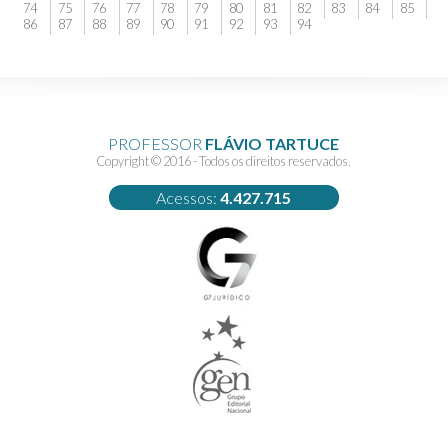
74
75
76
77
78
79
80
81
82
83
84
85
86
87
88
89
90
91
92
93
94
PROFESSOR
FLÁVIO TARTUCE
Copyright © 2016 - Todos os direitos reservados.
Acessos:
4.427.715