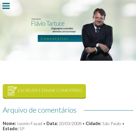
ESCREVER E ENVIAR COMENTÁRIO
Arquivo de comentários
Nome:
Iasmin Fayad •
Data:
20/03/2008 •
Cidade:
São Paulo •
Estado:
SP