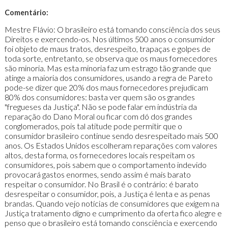
Comentário:
Mestre Flávio: O brasileiro está tomando consciência dos seus
Direitos e exercendo-os. Nos últimos 500 anos o consumidor
foi objeto de maus tratos, desrespeito, trapaças e golpes de
toda sorte, entretanto, se observa que os maus fornecedores
são minoria. Mas esta minoria faz um estrago tão grande que
atinge a maioria dos consumidores, usando a regra de Pareto
pode-se dizer que 20% dos maus fornecedores prejudicam
80% dos consumidores: basta ver quem são os grandes
"fregueses da Justiça". Não se pode falar em indústria da
reparação do Dano Moral ou ficar com dó dos grandes
conglomerados, pois tal atitude pode permitir que o
consumidor brasileiro continue sendo desrespeitado mais 500
anos. Os Estados Unidos escolheram reparações com valores
altos, desta forma, os fornecedores locais respeitam os
consumidores, pois sabem que o comportamento indevido
provocará gastos enormes, sendo assim é mais barato
respeitar o consumidor. No Brasil é o contrário: é barato
desrespeitar o consumidor, pois, a Justiça é lenta e as penas
brandas. Quando vejo notícias de consumidores que exigem na
Justiça tratamento digno e cumprimento da oferta fico alegre e
penso que o brasileiro está tomando consciência e exercendo