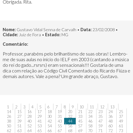
Obrigada. Rita.
Nome:
Gustavo Vidal Senna de Carvalh •
Data:
23/02/2008 •
Cidade:
Juiz de Fora •
Estado:
MG
Comentário:
Professor, parabéns pelo brilhantismo de suas obras! Lembro-
me de suas aulas no início do IELF em 2003 (cantando a música
do rei do gado...rsrsrs) eram sensacionais!!! Gostaria de uma
dica com relação ao Código Civil Comentado do Ricardo Fiúza e
demais autores. Vale a pena? Um grande abraço, Gustavo.
1
2
3
4
5
6
7
8
9
10
11
12
13
14
15
16
17
18
19
20
21
22
23
24
25
26
27
28
29
30
31
32
33
34
35
36
37
38
39
40
41
42
43
44
45
46
47
48
49
50
51
52
53
54
55
56
57
58
59
60
61
62
63
64
65
66
67
68
69
70
71
72
73