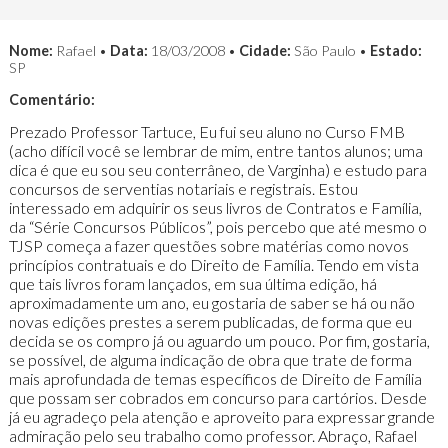
Nome:
Rafael •
Data:
18/03/2008 •
Cidade:
São Paulo •
Estado:
SP
Comentário:
Prezado Professor Tartuce, Eu fui seu aluno no Curso FMB
(acho difícil você se lembrar de mim, entre tantos alunos; uma
dica é que eu sou seu conterrâneo, de Varginha) e estudo para
concursos de serventias notariais e registrais. Estou
interessado em adquirir os seus livros de Contratos e Família,
da “Série Concursos Públicos”, pois percebo que até mesmo o
TJSP começa a fazer questões sobre matérias como novos
princípios contratuais e do Direito de Família. Tendo em vista
que tais livros foram lançados, em sua última edição, há
aproximadamente um ano, eu gostaria de saber se há ou não
novas edições prestes a serem publicadas, de forma que eu
decida se os compro já ou aguardo um pouco. Por fim, gostaria,
se possível, de alguma indicação de obra que trate de forma
mais aprofundada de temas específicos de Direito de Família
que possam ser cobrados em concurso para cartórios. Desde
já eu agradeço pela atenção e aproveito para expressar grande
admiração pelo seu trabalho como professor. Abraço, Rafael