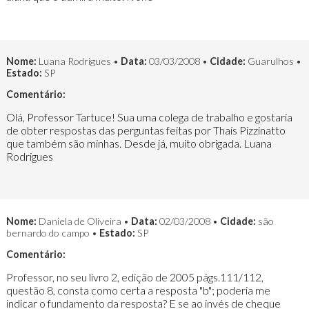
Nome:
Luana Rodrigues •
Data:
03/03/2008 •
Cidade:
Guarulhos •
Estado:
SP
Comentário:
Olá, Professor Tartuce! Sua uma colega de trabalho e gostaria
de obter respostas das perguntas feitas por Thaís Pizzinatto
que também são minhas. Desde já, muito obrigada. Luana
Rodrigues
Nome:
Daniela de Oliveira •
Data:
02/03/2008 •
Cidade:
são
bernardo do campo •
Estado:
SP
Comentário:
Professor, no seu livro 2, edição de 2005 págs.111/112,
questão 8, consta como certa a resposta "b"; poderia me
indicar o fundamento da resposta? E se ao invés de cheque