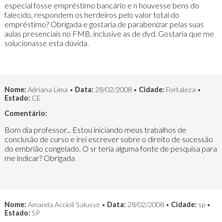
especial fosse empréstimo bancário e n houvesse bens do
falecido, respondem os herdeiros pelo valor total do
empréstimo? Obrigada e gostaria de parabenizar pelas suas
aulas presenciais no FMB, inclusive as de dvd. Gostaria que me
solucionasse esta dúvida.
Nome:
Adriana Lima •
Data:
28/02/2008 •
Cidade:
Fortaleza •
Estado:
CE
Comentário:
Bom dia professor... Estou iniciando meus trabalhos de
conclusão de curso e irei escrever sobre o direito de sucessão
do embrião congelado. O sr teria alguma fonte de pesquisa para
me indicar? Obrigada
Nome:
Amanda Accioli Salusse •
Data:
28/02/2008 •
Cidade:
sp •
Estado:
SP