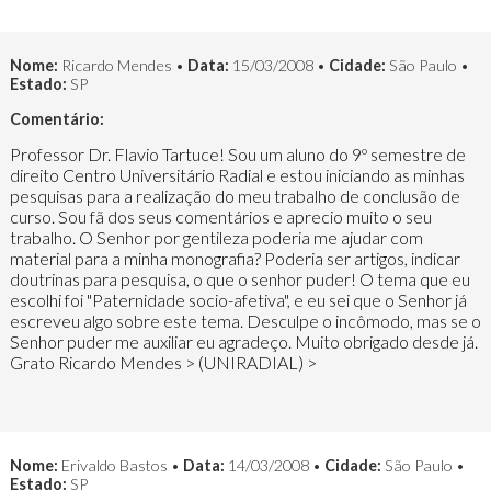
Nome:
Ricardo Mendes •
Data:
15/03/2008 •
Cidade:
São Paulo •
Estado:
SP
Comentário:
Professor Dr. Flavio Tartuce! Sou um aluno do 9º semestre de
direito Centro Universitário Radial e estou iniciando as minhas
pesquisas para a realização do meu trabalho de conclusão de
curso. Sou fã dos seus comentários e aprecio muito o seu
trabalho. O Senhor por gentileza poderia me ajudar com
material para a minha monografia? Poderia ser artigos, indicar
doutrinas para pesquisa, o que o senhor puder! O tema que eu
escolhi foi "Paternidade socio-afetiva", e eu sei que o Senhor já
escreveu algo sobre este tema. Desculpe o incômodo, mas se o
Senhor puder me auxiliar eu agradeço. Muito obrigado desde já.
Grato Ricardo Mendes > (UNIRADIAL) >
Nome:
Erivaldo Bastos •
Data:
14/03/2008 •
Cidade:
São Paulo •
Estado:
SP