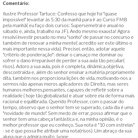
Comentário:
Ilustre Professor Tartuce: Confesso que hoje foi "quase
impossível" levantar às 5:30 da manhã para ir ao Curso FMB
pela manhã( eu faço dois cursos: Supersemetral e anual no
sábado e, ainda, trabalho na JF). Ando mesmo exausta! Agora
resolvi investir pesado no meu "sonho" de passar no concurso e
também de renovar a minha mente( acredito ser este último o
mais importante nessa vida). Precisei, então, adotar aquele
"critério de ponderação": deixar o cansaço me dominar ou
sofrer o dano irreparável de perder a sua aula tão peculiar(
risos). Adoro a sua aula, pois é completa, dinâmica,objetiva,
descontraída e, além do senhor ensinar a matéria propriamente
dita, também nos proporciona lições de vida, motivando-nos a
sermos não apenas meros aplicadores do Direito, mas seres
humanos melhores,pensantes, capazes de refletir sobre a
realidade ( hoje tão globalizada) e atuar sobre ela de forma mais
racional e equilibrada. Querido Professor, com o passar do
tempo, observo que o senhor tem se superado, cada dia é uma
"novidade de mundo". Sem medo de errar, posso afirmar que o
senhor tem uma cabeça fantástica e, na minha opinião, é o
melhor professor que eu conheço. Sua nota é "10 com estrelas"
- se é que possa lhe atribuir uma nota(risos). Um abraço da sua
aluna que o admira muito. Ivone