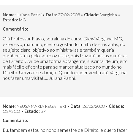
Nome:
Juliana Pazini •
Data:
27/02/2008 •
Cidade:
Varginha •
Estado:
MG
Comentário:
Olá Professor Flávio, sou aluna do curso Diex/ Varginha-MG,
extensivo, matutino, e estou gostando muito de suas aulas, do
seu jeito claro, objetivo ao ministrá-las e também queria
parabenizá-lo pelo seu blog e site, pois traz até nós as matérias
de Direito Civil de uma forma abrangente, suscinta, de um jeito
mais fácil e eficente para se manter atualizado no mundo no
Direito. Um grande abraço! Quando puder venha até Varginha
nos fazer uma visita!..... Juliana Pazini.
Nome:
NEUSA MARIA REGATIERI •
Data:
26/02/2008 •
Cidade:
OSASCO •
Estado:
SP
Comentário:
Eu, também estou no nono semestre de Direito, e quero fazer