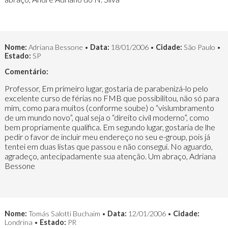
Nome:
Adriana Bessone •
Data:
18/01/2006 •
Cidade:
São Paulo •
Estado:
SP
Comentário:
Professor, Em primeiro lugar, gostaria de parabenizá-lo pelo
excelente curso de férias no FMB que possibilitou, não só para
mim, como para muitos (conforme soube) o “vislumbramento
de um mundo novo”, qual seja o “direito civil moderno”, como
bem propriamente qualifica. Em segundo lugar, gostaria de lhe
pedir o favor de incluir meu endereço no seu e-group, pois já
tentei em duas listas que passou e não consegui. No aguardo,
agradeço, antecipadamente sua atenção. Um abraço, Adriana
Bessone
Nome:
Tomás Salotti Buchaim •
Data:
12/01/2006 •
Cidade:
Londrina •
Estado:
PR