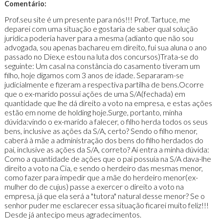
Comentário:
Prof.seu site é um presente para nós!!! Prof. Tartuce, me
deparei com uma situação e gostaria de saber qual solução
jurídica poderia haver para a mesma (adianto que não sou
advogada, sou apenas bachareu em direito, fui sua aluna o ano
passado no Diex,e estou na luta dos concursos)Trata-se do
seguinte: Um casal na constância do casamento tiveram um
filho, hoje digamos com 3 anos de idade. Separaram-se
judicialmente e fizeram a respectiva partilha de bens.Ocorre
que o ex-marido possui ações de uma S/A(fechada) em
quantidade que lhe dá direito a voto na empresa, e estas ações
estão em nome de holding hoje.Surge, portanto, minha
dúvida:vindo o ex-marido a falecer, o filho herda todos os seus
bens, inclusive as ações da S/A, certo? Sendo o filho menor,
caberá à mãe a administração dos bens do filho herdados do
pai, inclusive as ações da S/A, correto? Aí entra a minha dúvida:
Como a quantidade de ações que o pai possuía na S/A dava-lhe
direito a voto na Cia, e sendo o herdeiro das mesmas menor,
como fazer para impedir que a mãe do herdeiro menor(ex-
mulher do de cujus) passe a exercer o direito a voto na
empresa, já que ela será a "tutora" natural desse menor? Se o
senhor puder me esclarecer essa situação ficarei muito feliz!!!
Desde já antecipo meus agradecimentos.