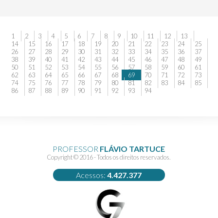
1
2
3
4
5
6
7
8
9
10
11
12
13
14
15
16
17
18
19
20
21
22
23
24
25
26
27
28
29
30
31
32
33
34
35
36
37
38
39
40
41
42
43
44
45
46
47
48
49
50
51
52
53
54
55
56
57
58
59
60
61
62
63
64
65
66
67
68
69
70
71
72
73
74
75
76
77
78
79
80
81
82
83
84
85
86
87
88
89
90
91
92
93
94
PROFESSOR
FLÁVIO TARTUCE
Copyright © 2016 - Todos os direitos reservados.
Acessos:
4.427.377