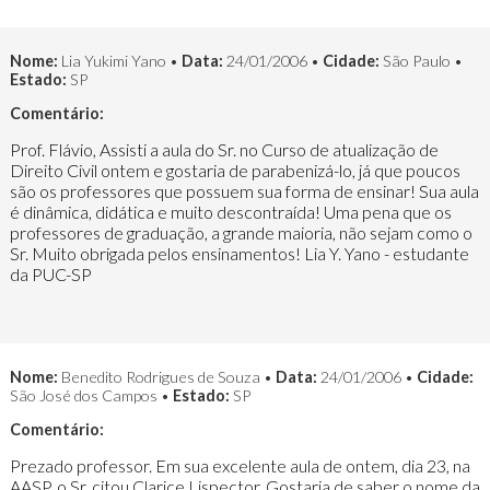
Nome:
Lia Yukimi Yano •
Data:
24/01/2006 •
Cidade:
São Paulo •
Estado:
SP
Comentário:
Prof. Flávio, Assisti a aula do Sr. no Curso de atualização de
Direito Civil ontem e gostaria de parabenizá-lo, já que poucos
são os professores que possuem sua forma de ensinar! Sua aula
é dinâmica, didática e muito descontraída! Uma pena que os
professores de graduação, a grande maioria, não sejam como o
Sr. Muito obrigada pelos ensinamentos! Lia Y. Yano - estudante
da PUC-SP
Nome:
Benedito Rodrigues de Souza •
Data:
24/01/2006 •
Cidade:
São José dos Campos •
Estado:
SP
Comentário:
Prezado professor. Em sua excelente aula de ontem, dia 23, na
AASP, o Sr. citou Clarice Lispector. Gostaria de saber o nome da