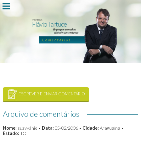
ESCREVER E ENVIAR COMENTÁRIO
Arquivo de comentários
Nome:
suzyvânie •
Data:
05/02/2006 •
Cidade:
Araguaína •
Estado:
TO