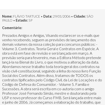
Nome:
FLÁVIO TARTUCE •
Data:
29/01/2006 •
Cidade:
SÃO
PAULO •
Estado:
SP
Comentário:
Prezados Amigos e Amigas, Visando esclarecer os e-mails que
venho recebendo, seguem as previsões de lançamento dos
demais volumes da nossa coleção para concursos públicos: -
Volume 3. Contratos. Teoria Geral e Contratos em Espécie. A
obra está em fase de revisão e será lançada em março. A
previsão seria para fevereiro, mas a Editora Método pretende
lançá-la na Bienal do Livro, o que motivou a alteração da data.
Abordamos nesse trabalho toda teoria geral dos contratos na
visão civil-constitucional, seguindo a linha do nosso livro Função
Social dos Contratos. Além disso, tratamos de TODOS os
contratos tipificados pelo Código Civil, da Lei de Locações e do
Código de Defesa do Consumidor. - Volume 5. Família e
Sucessões. A obra será escrita em co-autoria com o amigo
Professor José Fernando Simão, mestre e doutorando pela
USP e novo professor do Curso FMB. Será lançada entre maio
e junho de 2006. Já começamos a elaboração do trabalho, que