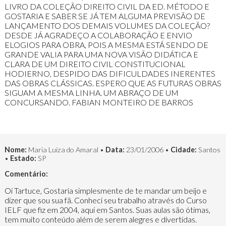
LIVRO DA COLEÇÃO DIREITO CIVIL DA ED. MÉTODO E
GOSTARIA E SABER SE JÁ TEM ALGUMA PREVISÃO DE
LANÇAMENTO DOS DEMAIS VOLUMES DA COLEÇÃO?
DESDE JÁ AGRADEÇO A COLABORAÇÃO E ENVIO
ELOGIOS PARA OBRA, POIS A MESMA ESTÁ SENDO DE
GRANDE VALIA PARA UMA NOVA VISÃO DIDÁTICA E
CLARA DE UM DIREITO CIVIL CONSTITUCIONAL
HODIERNO, DESPIDO DAS DIFICULDADES INERENTES
DAS OBRAS CLÁSSICAS. ESPERO QUE AS FUTURAS OBRAS
SIGUAM A MESMA LINHA. UM ABRAÇO DE UM
CONCURSANDO. FABIAN MONTEIRO DE BARROS
Nome:
Maria Luiza do Amaral •
Data:
23/01/2006 •
Cidade:
Santos
•
Estado:
SP
Comentário:
Oi Tartuce, Gostaria simplesmente de te mandar um beijo e
dizer que sou sua fã. Conheci seu trabalho através do Curso
IELF que fiz em 2004, aqui em Santos. Suas aulas são ótimas,
tem muito conteúdo além de serem alegres e divertidas.