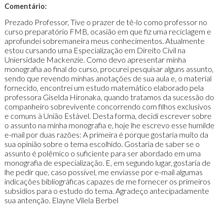
Comentário:
Prezado Professor, Tive o prazer de tê-lo como professor no
curso preparatório FMB, ocasião em que fiz uma reciclagem e
aprofundei sobremaneira meus conhecimentos. Atualmente
estou cursando uma Especialização em Direito Civil na
Uniersidade Mackenzie. Como devo apresentar minha
monografia ao final do curso, procurei pesquisar alguns assunto,
sendo que revendo minhas anotações de sua aula e, o material
fornecido, encontrei um estudo matemático elaborado pela
professora Giselda Hironaka, quando tratamos da sucessão do
companheiro sobrevivente concorrendo com filhos exclusivos
e comuns à União Estável. Desta forma, decidi escrever sobre
o assunto na minha monografia e, hoje lhe escrevo esse humilde
e-mail por duas razões: A primeira é porque gostaria muito da
sua opinião sobre o tema escolhido. Gostaria de saber se o
assunto é polêmico o suficiente para ser abordado em uma
monografia de especialização. E, em segundo lugar, gostaria de
lhe pedir que, caso possível, me enviasse por e-mail algumas
indicações bibliográficas capazes de me fornecer os primeiros
subsidios para o estudo do tema. Agradeço antecipadamente
sua antenção. Elayne Vilela Berbel