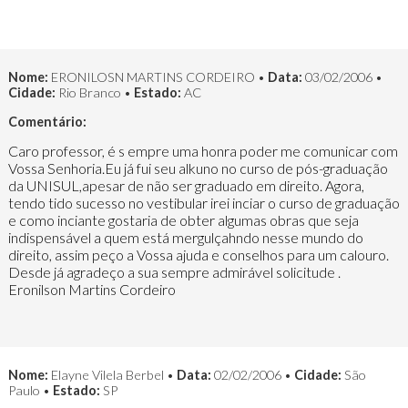
Nome:
ERONILOSN MARTINS CORDEIRO •
Data:
03/02/2006 •
Cidade:
Rio Branco •
Estado:
AC
Comentário:
Caro professor, é s empre uma honra poder me comunicar com
Vossa Senhoria.Eu já fui seu alkuno no curso de pós-graduação
da UNISUL,apesar de não ser graduado em direito. Agora,
tendo tido sucesso no vestibular irei inciar o curso de graduação
e como inciante gostaria de obter algumas obras que seja
indispensável a quem está mergulçahndo nesse mundo do
direito, assim peço a Vossa ajuda e conselhos para um calouro.
Desde já agradeço a sua sempre admirável solicitude .
Eronilson Martins Cordeiro
Nome:
Elayne Vilela Berbel •
Data:
02/02/2006 •
Cidade:
São
Paulo •
Estado:
SP