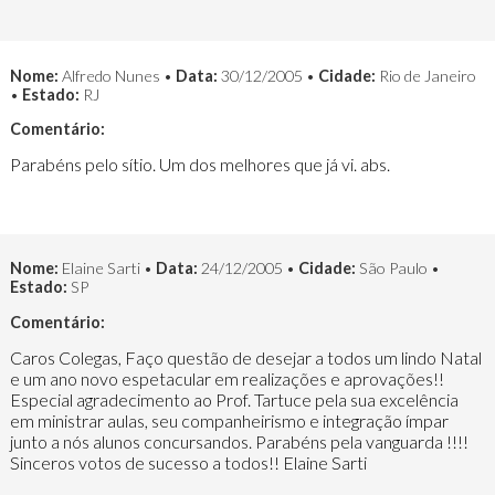
Nome:
Alfredo Nunes •
Data:
30/12/2005 •
Cidade:
Rio de Janeiro
•
Estado:
RJ
Comentário:
Parabéns pelo sítio. Um dos melhores que já vi. abs.
Nome:
Elaine Sarti •
Data:
24/12/2005 •
Cidade:
São Paulo •
Estado:
SP
Comentário:
Caros Colegas, Faço questão de desejar a todos um lindo Natal
e um ano novo espetacular em realizações e aprovações!!
Especial agradecimento ao Prof. Tartuce pela sua excelência
em ministrar aulas, seu companheirismo e integração ímpar
junto a nós alunos concursandos. Parabéns pela vanguarda !!!!
Sinceros votos de sucesso a todos!! Elaine Sarti