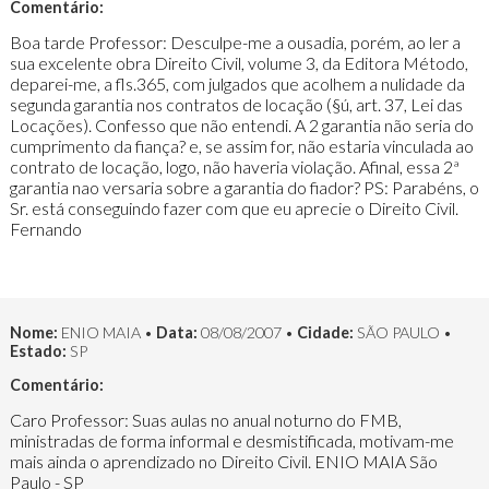
Comentário:
Boa tarde Professor: Desculpe-me a ousadia, porém, ao ler a
sua excelente obra Direito Civil, volume 3, da Editora Método,
deparei-me, a fls.365, com julgados que acolhem a nulidade da
segunda garantia nos contratos de locação (§ú, art. 37, Lei das
Locações). Confesso que não entendi. A 2 garantia não seria do
cumprimento da fiança? e, se assim for, não estaria vinculada ao
contrato de locação, logo, não haveria violação. Afinal, essa 2ª
garantia nao versaria sobre a garantia do fiador? PS: Parabéns, o
Sr. está conseguindo fazer com que eu aprecie o Direito Civil.
Fernando
Nome:
ENIO MAIA •
Data:
08/08/2007 •
Cidade:
SÃO PAULO •
Estado:
SP
Comentário:
Caro Professor: Suas aulas no anual noturno do FMB,
ministradas de forma informal e desmistificada, motivam-me
mais ainda o aprendizado no Direito Civil. ENIO MAIA São
Paulo - SP