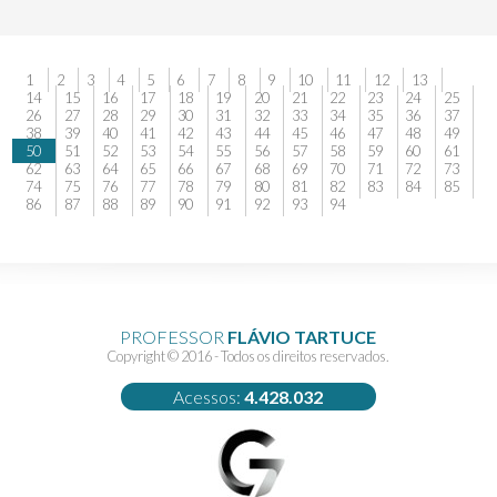
1
2
3
4
5
6
7
8
9
10
11
12
13
14
15
16
17
18
19
20
21
22
23
24
25
26
27
28
29
30
31
32
33
34
35
36
37
38
39
40
41
42
43
44
45
46
47
48
49
50
51
52
53
54
55
56
57
58
59
60
61
62
63
64
65
66
67
68
69
70
71
72
73
74
75
76
77
78
79
80
81
82
83
84
85
86
87
88
89
90
91
92
93
94
PROFESSOR
FLÁVIO TARTUCE
Copyright © 2016 - Todos os direitos reservados.
Acessos:
4.428.032