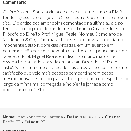
Comentário:
Oi, Professor!! Sou sua aluna do curso anual noturno da FMB,
tendo ingressado só agora no 2º semestre. Gostei muito do seu
site! Li o artigo dos amendoins comentado na última aula e ao
terminá-lo não pude deixar de me lembrar do Grande Jurista e
Filósofo do Direito Prof. Miguel Reale. No meu último ano de
faculdade (2005), ainda na velha e sempre nova academia, no
imponente Salão Nobre das Arcadas, em um evento em
comemoração aos seus noventa e tantos anos, pouco antes de
falecer, o Prof. Miguel Reale, em discurso muito marcante,
dissera ter pautado sua vida em buscar "fazer do jurídico o
justo". Nunca mais me esqueci dessas palavras e é com enorme
satisfação que vejo mais pessoas compartilharem desse
mesmo pensamento, no qual também pretendo me espelhar ao
longo da minha mal começada e incipiente jornada como
operadora do direito!!
Nome:
João Roberto de Santana •
Data:
30/08/2007 •
Cidade:
Recife-PE •
Estado:
PE