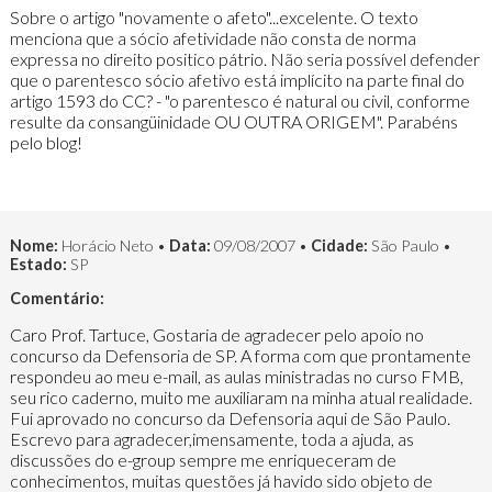
Sobre o artigo "novamente o afeto"...excelente. O texto
menciona que a sócio afetividade não consta de norma
expressa no direito positico pátrio. Não seria possível defender
que o parentesco sócio afetivo está implícito na parte final do
artigo 1593 do CC? - "o parentesco é natural ou civil, conforme
resulte da consangüinidade OU OUTRA ORIGEM". Parabéns
pelo blog!
Nome:
Horácio Neto •
Data:
09/08/2007 •
Cidade:
São Paulo •
Estado:
SP
Comentário:
Caro Prof. Tartuce, Gostaria de agradecer pelo apoio no
concurso da Defensoria de SP. A forma com que prontamente
respondeu ao meu e-mail, as aulas ministradas no curso FMB,
seu rico caderno, muito me auxiliaram na minha atual realidade.
Fui aprovado no concurso da Defensoria aqui de São Paulo.
Escrevo para agradecer,imensamente, toda a ajuda, as
discussões do e-group sempre me enriqueceram de
conhecimentos, muitas questões já havido sido objeto de