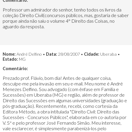
Comentário:
Professor um admirador do senhor, tenho todos os livros da
coleção Direito Civil(concursos públicos, mas, gostaria de saber
porque ainda não saiu o volume 4° Direito das Coisas, no
aguardo da resposta.
Nome:
André Delfino •
Data:
28/08/2007 •
Cidade:
Uberaba •
Estado:
MG
Comentário:
Prezado prof. Flávio, bom dia! Antes de qualquer coisa,
desculpe-me pela invasão em seu e-mail. Meu nome é André
Menezes Delfino. Sou advogado (com ênfase em Família e
Sucessões) em Uberaba (MG) e região, além de professor de
Direito das Sucessões em algumas universidades (graduação e
pós-graduação). Recentemente, recebi, como cortesia da
Editora Método, a obra intitulada "Direito Civil: Direito das
Sucessões - Concursos Públicos", elaborada em co-autoria por
V. Sª e pelo professor José Fernando Simão. Meu interesse,
vale esclarecer, é simplesmente parabenizá-los pelo