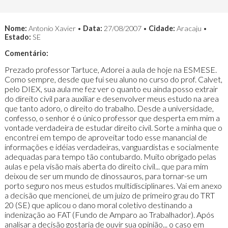
Nome:
Antonio Xavier •
Data:
27/08/2007 •
Cidade:
Aracaju •
Estado:
SE
Comentário:
Prezado professor Tartuce, Adorei a aula de hoje na ESMESE.
Como sempre, desde que fui seu aluno no curso do prof. Calvet,
pelo DIEX, sua aula me fez ver o quanto eu ainda posso extrair
do direito civil para auxiliar e desenvolver meus estudo na area
que tanto adoro, o direito do trabalho. Desde a universidade,
confesso, o senhor é o único professor que desperta em mim a
vontade verdadeira de estudar direito civil. Sorte a minha que o
encontrei em tempo de aproveitar todo esse manancial de
informações e idéias verdadeiras, vanguardistas e socialmente
adequadas para tempo tão contubardo. Muito obrigado pelas
aulas e pela visão mais aberta do direito civil... que para mim
deixou de ser um mundo de dinossauros, para tornar-se um
porto seguro nos meus estudos multidisciplinares. Vai em anexo
a decisão que mencionei, de um juizo de primeiro grau do TRT
20 (SE) que aplicou o dano moral coletivo destinando a
indenização ao FAT (Fundo de Amparo ao Trabalhador). Após
analisar a decisão gostaria de ouvir sua opinião... o caso em