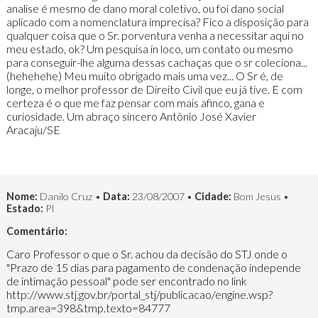
analise é mesmo de dano moral coletivo, ou foi dano social
aplicado com a nomenclatura imprecisa? Fico a disposição para
qualquer coisa que o Sr. porventura venha a necessitar aqui no
meu estado, ok? Um pesquisa in loco, um contato ou mesmo
para conseguir-lhe alguma dessas cachaças que o sr coleciona...
(hehehehe) Meu muito obrigado mais uma vez... O Sr é, de
longe, o melhor professor de Direito Civil que eu já tive. E com
certeza é o que me faz pensar com mais afinco, gana e
curiosidade. Um abraço sincero Antônio José Xavier
Aracaju/SE
Nome:
Danilo Cruz •
Data:
23/08/2007 •
Cidade:
Bom Jesus •
Estado:
PI
Comentário:
Caro Professor o que o Sr. achou da decisão do STJ onde o
"Prazo de 15 dias para pagamento de condenação independe
de intimação pessoal" pode ser encontrado no link
http://www.stj.gov.br/portal_stj/publicacao/engine.wsp?
tmp.area=398&tmp.texto=84777