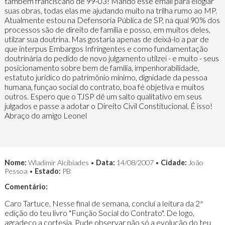
também franciscano de 99-03! Mando esse email para elogiar
suas obras, todas elas me ajudando muito na trilha rumo ao MP.
Atualmente estou na Defensoria Pública de SP, na qual 90% dos
processos são de direito de família e posso, em muitos deles,
utilzar sua doutrina. Mas gostaria apenas de deixá-lo a par de
que interpus Embargos Infringentes e como fundamentação
doutrinária do pedido de novo julgamento utilzei - e muito - seus
posicionamento sobre bem de família, impenhorabilidade,
estatuto jurídico do patrimônio mínimo, dignidade da pessoa
humana, funçao social do contrato, boa fé objetiva e muitos
outros. Espero que o TJSP dê um salto qualitativo em seus
julgados e passe a adotar o Direito Civil Constitucional. É isso!
Abraço do amigo Leonel
Nome:
Wladimir Alcibíades •
Data:
14/08/2007 •
Cidade:
João
Pessoa •
Estado:
PB
Comentário:
Caro Tartuce, Nesse final de semana, concluí a leitura da 2ª
edição do teu livro "Função Social do Contrato". De logo,
agradeço a cortesia. Pude observar não só a evolução do teu