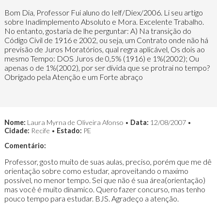
Bom Dia, Professor Fui aluno do Ielf/Diex/2006. Li seu artigo
sobre Inadimplemento Absoluto e Mora. Excelente Trabalho.
No entanto, gostaria de lhe perguntar: A) Na transição do
Código Civil de 1916 e 2002, ou seja, um Contrato onde não há
previsão de Juros Moratórios, qual regra aplicável, Os dois ao
mesmo Tempo: DOS Juros de 0,5% (1916) e 1%(2002); Ou
apenas o de 1%(2002), por ser dívida que se protrai no tempo?
Obrigado pela Atenção e um Forte abraço
Nome:
Laura Myrna de Oliveira Afonso •
Data:
12/08/2007 •
Cidade:
Recife •
Estado:
PE
Comentário:
Professor, gosto muito de suas aulas, preciso, porém que me dê
orientação sobre como estudar, aproveitando o maximo
possível, no menor tempo. Sei que não é sua área(orientação)
mas você é muito dinamico. Quero fazer concurso, mas tenho
pouco tempo para estudar. BJS. Agradeço a atenção.