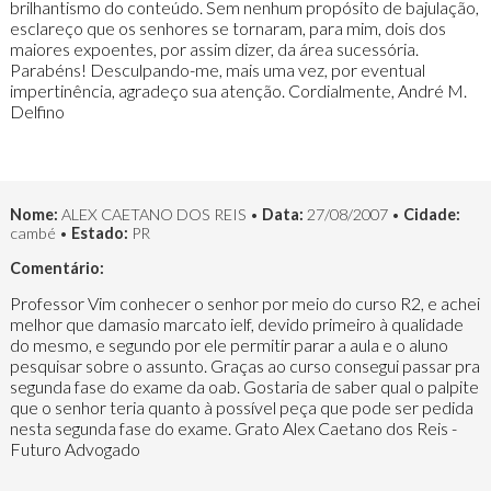
brilhantismo do conteúdo. Sem nenhum propósito de bajulação,
esclareço que os senhores se tornaram, para mim, dois dos
maiores expoentes, por assim dizer, da área sucessória.
Parabéns! Desculpando-me, mais uma vez, por eventual
impertinência, agradeço sua atenção. Cordialmente, André M.
Delfino
Nome:
ALEX CAETANO DOS REIS •
Data:
27/08/2007 •
Cidade:
cambé •
Estado:
PR
Comentário:
Professor Vim conhecer o senhor por meio do curso R2, e achei
melhor que damasio marcato ielf, devido primeiro à qualidade
do mesmo, e segundo por ele permitir parar a aula e o aluno
pesquisar sobre o assunto. Graças ao curso consegui passar pra
segunda fase do exame da oab. Gostaria de saber qual o palpite
que o senhor teria quanto à possível peça que pode ser pedida
nesta segunda fase do exame. Grato Alex Caetano dos Reis -
Futuro Advogado