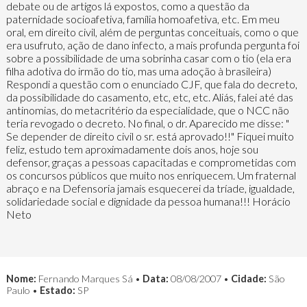
debate ou de artigos lá expostos, como a questão da
paternidade socioafetiva, família homoafetiva, etc. Em meu
oral, em direito civil, além de perguntas conceituais, como o que
era usufruto, ação de dano infecto, a mais profunda pergunta foi
sobre a possibilidade de uma sobrinha casar com o tio (ela era
filha adotiva do irmão do tio, mas uma adoção à brasileira)
Respondi a questão com o enunciado CJF, que fala do decreto,
da possibilidade do casamento, etc, etc, etc. Aliás, falei até das
antinomias, do metacritério da especialidade, que o NCC não
teria revogado o decreto. No final, o dr. Aparecido me disse: "
Se depender de direito civil o sr. está aprovado!!" Fiquei muito
feliz, estudo tem aproximadamente dois anos, hoje sou
defensor, graças a pessoas capacitadas e comprometidas com
os concursos públicos que muito nos enriquecem. Um fraternal
abraço e na Defensoria jamais esquecerei da tríade, igualdade,
solidariedade social e dignidade da pessoa humana!!! Horácio
Neto
Nome:
Fernando Marques Sá •
Data:
08/08/2007 •
Cidade:
São
Paulo •
Estado:
SP