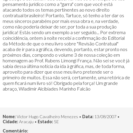
pensamento jurídico como a "garra" com que você está
atacando todos os temas pertinentes ao novo direito
contratual brasileiro! Portanto, Tartuce, só tenho a ter dar os
meus sinceros parabéns por mais essa obra e, na verdade,
como não poderia deixar de ser, por toda a sua produção
jurídica! Estás sendo um exemplo a ser seguido... Por extrema
coincidência, ontem à noite recebi a confirmação do Editorial
da Método de que o meu livro sobre "Revisão Contratual"
acaba de ir para a gráfica, devendo, portanto, estar pronto nos
próximos dias, compondo o volume 3 de nossa coleção em
homenagem ao Prof. Rubens Limongi França. Não sei se você já
sabia dessa última notícia da ida à gráfica, mas, de toda forma,
aproveito para dizer que esse meu livro pretende ser o
primeiro de muitos. Essa não será, certamente, uma retórica de
quem ficará num livro só! Obrigado pela força! Um grande
abraço, Wladimir Alcibíades Marinho Falcão
Nome:
Victor Hugo Cavalheiro Menezes •
Data:
13/08/2007 •
Cidade:
Aracaju •
Estado:
SE
Comentário: