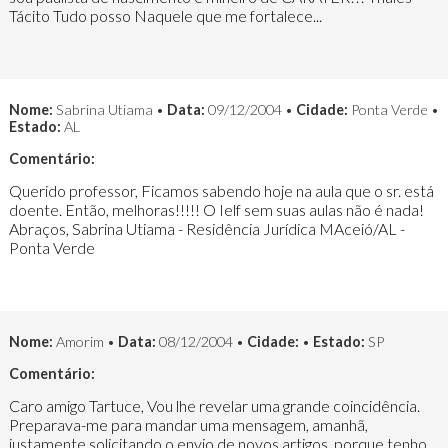
Tácito Tudo posso Naquele que me fortalece...
Nome:
Sabrina Utiama •
Data:
09/12/2004 •
Cidade:
Ponta Verde •
Estado:
AL
Comentário:
Querido professor, Ficamos sabendo hoje na aula que o sr. está
doente. Então, melhoras!!!!! O Ielf sem suas aulas não é nada!
Abraços, Sabrina Utiama - Residência Jurídica MAceió/AL -
Ponta Verde
Nome:
Amorim •
Data:
08/12/2004 •
Cidade:
•
Estado:
SP
Comentário:
Caro amigo Tartuce, Vou lhe revelar uma grande coincidência.
Preparava-me para mandar uma mensagem, amanhã,
justamente solicitando o envio de novos artigos, porque tenho