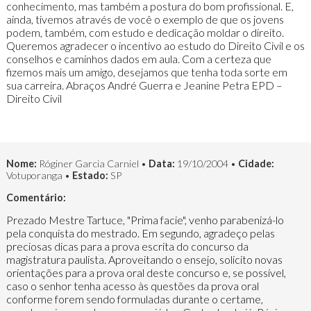
conhecimento, mas também a postura do bom profissional. E,
ainda, tivemos através de você o exemplo de que os jovens
podem, também, com estudo e dedicação moldar o direito.
Queremos agradecer o incentivo ao estudo do Direito Civil e os
conselhos e caminhos dados em aula. Com a certeza que
fizemos mais um amigo, desejamos que tenha toda sorte em
sua carreira. Abraços André Guerra e Jeanine Petra EPD –
Direito Civil
Nome:
Róginer Garcia Carniel •
Data:
19/10/2004 •
Cidade:
Votuporanga •
Estado:
SP
Comentário:
Prezado Mestre Tartuce, "Prima facie", venho parabenizá-lo
pela conquista do mestrado. Em segundo, agradeço pelas
preciosas dicas para a prova escrita do concurso da
magistratura paulista. Aproveitando o ensejo, solicito novas
orientações para a prova oral deste concurso e, se possível,
caso o senhor tenha acesso às questões da prova oral
conforme forem sendo formuladas durante o certame,