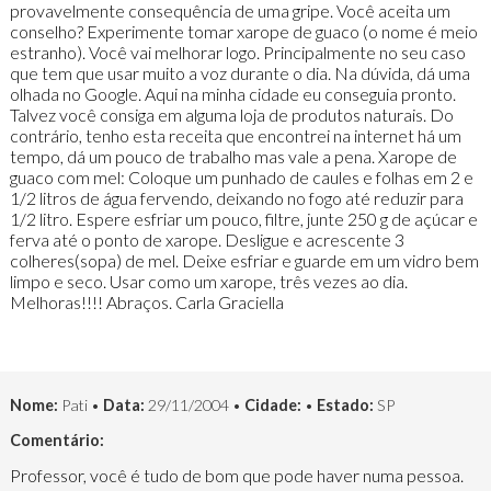
provavelmente consequência de uma gripe. Você aceita um
conselho? Experimente tomar xarope de guaco (o nome é meio
estranho). Você vai melhorar logo. Principalmente no seu caso
que tem que usar muito a voz durante o dia. Na dúvida, dá uma
olhada no Google. Aqui na minha cidade eu conseguia pronto.
Talvez você consiga em alguma loja de produtos naturais. Do
contrário, tenho esta receita que encontrei na internet há um
tempo, dá um pouco de trabalho mas vale a pena. Xarope de
guaco com mel: Coloque um punhado de caules e folhas em 2 e
1/2 litros de água fervendo, deixando no fogo até reduzir para
1/2 litro. Espere esfriar um pouco, filtre, junte 250 g de açúcar e
ferva até o ponto de xarope. Desligue e acrescente 3
colheres(sopa) de mel. Deixe esfriar e guarde em um vidro bem
limpo e seco. Usar como um xarope, três vezes ao dia.
Melhoras!!!! Abraços. Carla Graciella
Nome:
Pati •
Data:
29/11/2004 •
Cidade:
•
Estado:
SP
Comentário:
Professor, você é tudo de bom que pode haver numa pessoa.