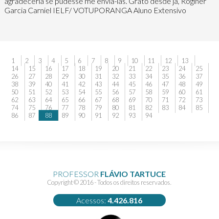
agradeceria se pudesse me enviá-las. Grato desde já, Róginer
Garcia Carniel IELF/ VOTUPORANGA Aluno Extensivo
1
2
3
4
5
6
7
8
9
10
11
12
13
14
15
16
17
18
19
20
21
22
23
24
25
26
27
28
29
30
31
32
33
34
35
36
37
38
39
40
41
42
43
44
45
46
47
48
49
50
51
52
53
54
55
56
57
58
59
60
61
62
63
64
65
66
67
68
69
70
71
72
73
74
75
76
77
78
79
80
81
82
83
84
85
86
87
88
89
90
91
92
93
94
PROFESSOR
FLÁVIO TARTUCE
Copyright © 2016 - Todos os direitos reservados.
Acessos:
4.426.816