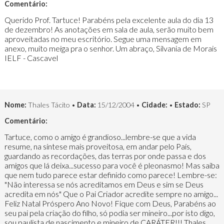
Comentário:
Querido Prof. Tartuce! Parabéns pela excelente aula do dia 13
de dezembro! As anotações em sala de aula, serão muito bem
aproveitadas no meu escritório. Segue uma mensagem em
anexo, muito meiga pra o senhor. Um abraço, Silvania de Morais
IELF - Cascavel
Nome:
Thales Tácito •
Data:
15/12/2004 •
Cidade:
•
Estado:
SP
Comentário:
Tartuce, como o amigo é grandioso...lembre-se que a vida
resume, na síntese mais proveitosa, em andar pelo País,
guardando as recordações, das terras por onde passa e dos
amigos que lá deixa...sucesso para você é pleonasmo! Mas saiba
que nem tudo parece estar definido como parece! Lembre-se:
"Não interessa se nós acreditamos em Deus e sim se Deus
acredita em nós" Que o Pai Criador acredite sempre no amigo...
Feliz Natal Próspero Ano Novo! Fique com Deus, Parabéns ao
seu pai pela criação do filho, só podia ser mineiro...por isto digo,
sou paulista de nascimento e mineiro de CARÁTER!!! Thales