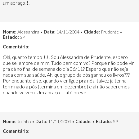
um abraço!!!
Nome:
Alessandra •
Data:
14/11/2004 •
Cidade:
Prudente •
Estado:
SP
Comentário:
Olá, quanto tempo!!!!! Sou Alessandra de Prudente, espero
que se lembre de mim. Tudo bem com vc? Porque não pode vir
pra cá no final de semana do dia 06/11? Espero que não seja
nada com sua saúde. Ah, que grupo da pós ganhou os livros???
Por enquanto é só, quando vier ligue pra nós, talvez ja tenha
terminado a pós (termina em dezembro) e aí não saberemos
quando vc vem. Um abraço......até breve.....
Nome:
Julinho •
Data:
11/11/2004 •
Cidade:
•
Estado:
SP
Comentário: