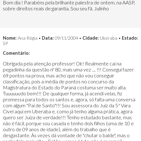
Bom dia ! Parabéns pela brilhante palestra de ontem, na AASP,
sobre direitos reais de garantia. Sou seu fã. Julinho
Nome:
Ana Régia •
Data:
09/11/2004 •
Cidade:
Uberaba •
Estado:
SP
Comentário:
Obrigada pela atenção professor! Ok! Realmente caí na
pegadinha da questão nº 80, mais uma vez .... !!! Consegui fazer
69 pontos na prova, mas acho que não vou conseguir
classificação, pois a média de pontos no concurso da
Magistratura do Estado do Paraná costuma ser muito alta.
Tuuuuuudo bem!!! De qualquer forma, já acendi velas, fiz
promessa para todos os santos e, agora, só falta uma conversa
com algum "Pai de Santo"!!! Sou assessora do Juiz da 5ª Vara
Cível aqui em Uberaba e, como já tenho alguma prática, agora
quero ser Juíza de verdade!!! Tenho estudado bastante, mas
não é fácil, porque sou casada e tenho dois filhos (uma de 10 e
outro de 09 anos de idade), além do trabalho que é
desgastante. Às vezes dá vontade de "chutar o balde", mas o