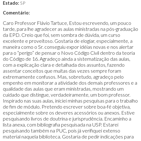
Estado:
SP
Comentário:
Caro Professor Flávio Tartuce, Estou escrevendo, um pouco
tarde, para lhe agradecer as aulas ministradas na pós-graduação
da EPD. Creio que foi, sem sombra de dúvida, um curso
excelente e proveitoso. Gostaria de elogiar, especialmente, a
maneira como o Sr. conseguiu expor idéias novas e nos alertar
para o “perigo” de pensar o Novo Código Civil dentro da teoria
do Código de 16. Agradeço ainda a sistematização das aulas,
com a explicação clara e detalhada dos assuntos, fazendo
assentar conceitos que muitas das vezes sempre foram
extremamente confusos. Mas, sobretudo, agradeço pelo
empenho em monitorar a atividade dos demais professores e a
qualidade das aulas que eram ministradas, mostrando um
cuidado que distingue, verdadeiramente, um bom professor.
Inspirado nas suas aulas, iniciei minhas pesquisas para o trabalho
de fim de módulo. Pretendo escrever sobre boa-fé objetiva,
especialmente sobre os deveres acessórios ou anexos. Estive
pesquisando livros de doutrina e jurisprudência. Encaminho a
lista anexa, com bibliografia pesquisada na USP. Estarei
pesquisando também na PUC, pois já verifiquei extenso
material naquela biblioteca. Gostaria de pedir indicações para