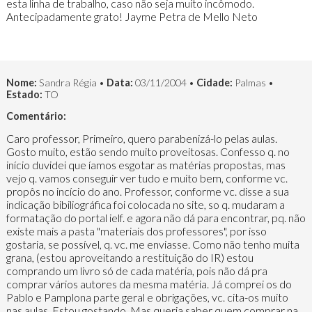
esta linha de trabalho, caso não seja muito incômodo.
Antecipadamente grato! Jayme Petra de Mello Neto
Nome:
Sandra Régia •
Data:
03/11/2004 •
Cidade:
Palmas •
Estado:
TO
Comentário:
Caro professor, Primeiro, quero parabenizá-lo pelas aulas.
Gosto muito, estão sendo muito proveitosas. Confesso q. no
início duvidei que íamos esgotar as matérias propostas, mas
vejo q. vamos conseguir ver tudo e muito bem, conforme vc.
propôs no incício do ano. Professor, conforme vc. disse a sua
indicação bibiliográfica foi colocada no site, so q. mudaram a
formatação do portal ielf. e agora não dá para encontrar, pq. não
existe mais a pasta "materiais dos professores", por isso
gostaria, se possível, q. vc. me enviasse. Como não tenho muita
grana, (estou aproveitando a restituição do IR) estou
comprando um livro só de cada matéria, pois não dá pra
comprar vários autores da mesma matéria. Já comprei os do
Pablo e Pamplona parte geral e obrigações, vc. cita-os muito
nas aulas. Estou gostando. Mas queria saber quem comprar na