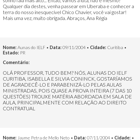
sonho fala mais alto... Então, vamos à luta, não é mesmo?
Qualquer dia destes, venha passear em Uberaba e conhecer a
terra do nosso inesquecível Chico Chavier, você vai gostar!
Mais uma vez, muito obrigada. Abraços, Ana Régia
Nome:
Aunas do IELF •
Data:
09/11/2004 •
Cidade:
Curitiba •
Estado:
PR
Comentário:
OLÁ PROFESSOR, TUDO BEM? NÓS, ALUNAS DO IELF
CURITIBA, ISABELLA E SILVIA CONINCK, GOSTARÍAMOS
DE AGRADECÊ-LO E PARABENIZÁ-LO PELAS AULAS
MINISTRADAS, POIS QUASE A PROVA INTEIRA (7 DAS 10
QUESTÕES) TROUXE MATÉRIA ABORDADA EM SALA DE
AULA, PRINCIPALMENTE COM RELAÇÃO AO DIREITO
CONTRATUAL
Nome:
Jayme Petra de Mello Neto •
Data:
07/11/2004 •
Cidade:
•