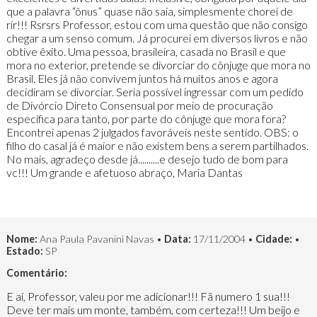
que a palavra “ônus” quase não saia, simplesmente chorei de
rir!!! Rsrsrs Professor, estou com uma questão que não consigo
chegar a um senso comum. Já procurei em diversos livros e não
obtive êxito. Uma pessoa, brasileira, casada no Brasil e que
mora no exterior, pretende se divorciar do cônjuge que mora no
Brasil. Eles já não convivem juntos há muitos anos e agora
decidiram se divorciar. Seria possível ingressar com um pedido
de Divórcio Direto Consensual por meio de procuração
específica para tanto, por parte do cônjuge que mora fora?
Encontrei apenas 2 julgados favoráveis neste sentido. OBS: o
filho do casal já é maior e não existem bens a serem partilhados.
No mais, agradeço desde já..........e desejo tudo de bom para
vc!!! Um grande e afetuoso abraço, Maria Dantas
Nome:
Ana Paula Pavanini Navas •
Data:
17/11/2004 •
Cidade:
•
Estado:
SP
Comentário:
E aí, Professor, valeu por me adicionar!!! Fã numero 1 sua!!!
Deve ter mais um monte, também, com certeza!!! Um beijo e