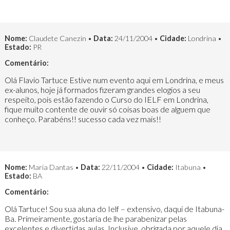
Nome:
Claudete Canezin •
Data:
24/11/2004 •
Cidade:
Londrina •
Estado:
PR
Comentário:
Olá Flavio Tartuce Estive num evento aqui em Londrina, e meus
ex-alunos, hoje já formados fizeram grandes elogios a seu
respeito, pois estão fazendo o Curso do IELF em Londrina,
fique muito contente de ouvir só coisas boas de alguem que
conheço. Parabéns!! sucesso cada vez mais!!
Nome:
Maria Dantas •
Data:
22/11/2004 •
Cidade:
Itabuna •
Estado:
BA
Comentário:
Olá Tartuce! Sou sua aluna do Ielf – extensivo, daqui de Itabuna-
Ba. Primeiramente, gostaria de lhe parabenizar pelas
excelentes e divertidas aulas. Inclusive, obrigada por aquele dia