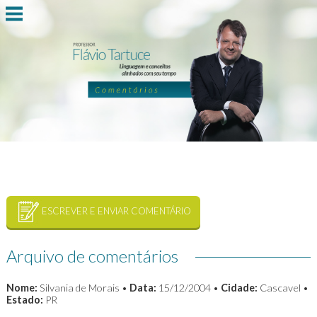
ESCREVER E ENVIAR COMENTÁRIO
Arquivo de comentários
Nome:
Silvania de Morais •
Data:
15/12/2004 •
Cidade:
Cascavel •
Estado:
PR