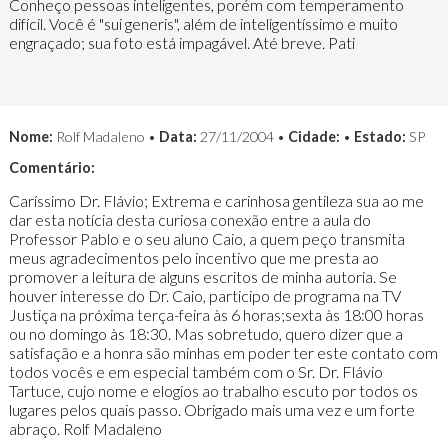
Conheço pessoas inteligentes, porém com temperamento
difícil. Você é "sui generis", além de inteligentíssimo e muito
engraçado; sua foto está impagável. Até breve. Pati
Nome:
Rolf Madaleno •
Data:
27/11/2004 •
Cidade:
•
Estado:
SP
Comentário:
Caríssimo Dr. Flávio; Extrema e carinhosa gentileza sua ao me
dar esta notícia desta curiosa conexão entre a aula do
Professor Pablo e o seu aluno Caio, a quem peço transmita
meus agradecimentos pelo incentivo que me presta ao
promover a leitura de alguns escritos de minha autoria. Se
houver interesse do Dr. Caio, participo de programa na TV
Justiça na próxima terça-feira às 6 horas;sexta às 18:00 horas
ou no domingo às 18:30. Mas sobretudo, quero dizer que a
satisfação e a honra são minhas em poder ter este contato com
todos vocês e em especial também com o Sr. Dr. Flávio
Tartuce, cujo nome e elogios ao trabalho escuto por todos os
lugares pelos quais passo. Obrigado mais uma vez e um forte
abraço. Rolf Madaleno