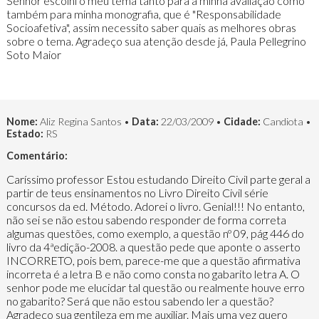
Senhor escolhi o meu tema tanto para a minha avaliação como
também para minha monografia, que é "Responsabilidade
Socioafetiva", assim necessito saber quais as melhores obras
sobre o tema. Agradeço sua atenção desde já, Paula Pellegrino
Soto Maior
Nome:
Aliz Regina Santos •
Data:
22/03/2009 •
Cidade:
Candiota •
Estado:
RS
Comentário:
Caríssimo professor Estou estudando Direito Civil parte geral a
partir de teus ensinamentos no Livro Direito Civil série
concursos da ed. Método. Adorei o livro. Genial!!! No entanto,
não sei se não estou sabendo responder de forma correta
algumas questões, como exemplo, a questão nº 09, pág 446 do
livro da 4ªedição-2008. a questão pede que aponte o asserto
INCORRETO, pois bem, parece-me que a questão afirmativa
incorreta é a letra B e não como consta no gabarito letra A. O
senhor pode me elucidar tal questão ou realmente houve erro
no gabarito? Será que não estou sabendo ler a questão?
Agradeço sua gentileza em me auxiliar. Mais uma vez quero