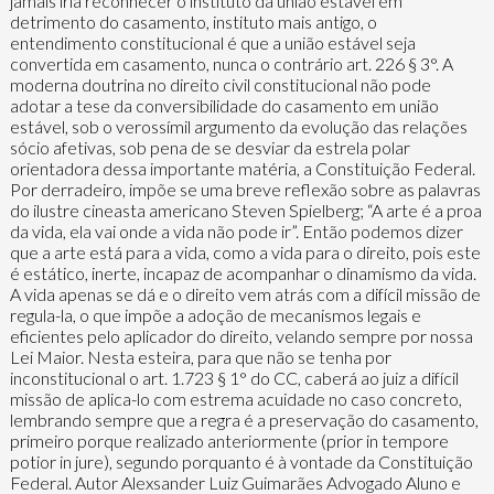
jamais iria reconhecer o instituto da união estável em
detrimento do casamento, instituto mais antigo, o
entendimento constitucional é que a união estável seja
convertida em casamento, nunca o contrário art. 226 § 3°. A
moderna doutrina no direito civil constitucional não pode
adotar a tese da conversibilidade do casamento em união
estável, sob o verossímil argumento da evolução das relações
sócio afetivas, sob pena de se desviar da estrela polar
orientadora dessa importante matéria, a Constituição Federal.
Por derradeiro, impõe se uma breve reflexão sobre as palavras
do ilustre cineasta americano Steven Spielberg; “A arte é a proa
da vida, ela vai onde a vida não pode ir”. Então podemos dizer
que a arte está para a vida, como a vida para o direito, pois este
é estático, inerte, incapaz de acompanhar o dinamismo da vida.
A vida apenas se dá e o direito vem atrás com a difícil missão de
regula-la, o que impõe a adoção de mecanismos legais e
eficientes pelo aplicador do direito, velando sempre por nossa
Lei Maior. Nesta esteira, para que não se tenha por
inconstitucional o art. 1.723 § 1° do CC, caberá ao juiz a difícil
missão de aplica-lo com estrema acuidade no caso concreto,
lembrando sempre que a regra é a preservação do casamento,
primeiro porque realizado anteriormente (prior in tempore
potior in jure), segundo porquanto é à vontade da Constituição
Federal. Autor Alexsander Luiz Guimarães Advogado Aluno e