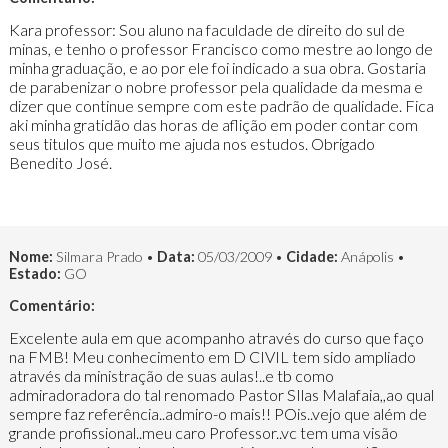
Kara professor: Sou aluno na faculdade de direito do sul de
minas, e tenho o professor Francisco como mestre ao longo de
minha graduação, e ao por ele foi indicado a sua obra. Gostaria
de parabenizar o nobre professor pela qualidade da mesma e
dizer que continue sempre com este padrão de qualidade. Fica
aki minha gratidão das horas de aflição em poder contar com
seus titulos que muito me ajuda nos estudos. Obrigado
Benedito José.
Nome:
Silmara Prado •
Data:
05/03/2009 •
Cidade:
Anápolis •
Estado:
GO
Comentário:
Excelente aula em que acompanho através do curso que faço
na FMB! Meu conhecimento em D CIVIL tem sido ampliado
através da ministração de suas aulas!..e tb como
admiradoradora do tal renomado Pastor SIlas Malafaia,,ao qual
sempre faz referência..admiro-o mais!! POis..vejo que além de
grande profissional..meu caro Professor..vc tem uma visão