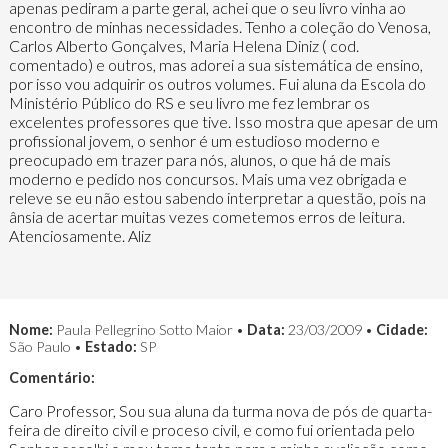
apenas pediram a parte geral, achei que o seu livro vinha ao
encontro de minhas necessidades. Tenho a coleção do Venosa,
Carlos Alberto Gonçalves, Maria Helena Diniz ( cod.
comentado) e outros, mas adorei a sua sistemática de ensino,
por isso vou adquirir os outros volumes. Fui aluna da Escola do
Ministério Público do RS e seu livro me fez lembrar os
excelentes professores que tive. Isso mostra que apesar de um
profissional jovem, o senhor é um estudioso moderno e
preocupado em trazer para nós, alunos, o que há de mais
moderno e pedido nos concursos. Mais uma vez obrigada e
releve se eu não estou sabendo interpretar a questão, pois na
ânsia de acertar muitas vezes cometemos erros de leitura.
Atenciosamente. Aliz
Nome:
Paula Pellegrino Sotto Maior •
Data:
23/03/2009 •
Cidade:
São Paulo •
Estado:
SP
Comentário:
Caro Professor, Sou sua aluna da turma nova de pós de quarta-
feira de direito civil e proceso civil, e como fui orientada pelo