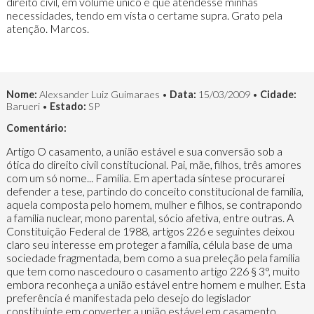
direito civil, em volume único e que atendesse minhas
necessidades, tendo em vista o certame supra. Grato pela
atenção. Marcos.
Nome:
Alexsander Luiz Guimaraes •
Data:
15/03/2009 •
Cidade:
Barueri •
Estado:
SP
Comentário:
Artigo O casamento, a união estável e sua conversão sob a
ótica do direito civil constitucional. Pai, mãe, filhos, três amores
com um só nome... Família. Em apertada síntese procurarei
defender a tese, partindo do conceito constitucional de família,
aquela composta pelo homem, mulher e filhos, se contrapondo
a família nuclear, mono parental, sócio afetiva, entre outras. A
Constituição Federal de 1988, artigos 226 e seguintes deixou
claro seu interesse em proteger a família, célula base de uma
sociedade fragmentada, bem como a sua preleção pela família
que tem como nascedouro o casamento artigo 226 § 3°, muito
embora reconheça a união estável entre homem e mulher. Esta
preferência é manifestada pelo desejo do legislador
constituinte em converter a união estável em casamento,