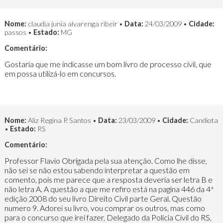
Nome:
claudia junia alvarenga ribeir •
Data:
24/03/2009 •
Cidade:
passos •
Estado:
MG
Comentário:
Gostaria que me indicasse um bom livro de processo civil, que
em possa utilizá-lo em concursos.
Nome:
Aliz Regina P. Santos •
Data:
23/03/2009 •
Cidade:
Candiota
•
Estado:
RS
Comentário:
Professor Flavio Obrigada pela sua atenção. Como lhe disse,
não sei se não estou sabendo interpretar a questão em
comento, pois me parece que a resposta deveria ser letra B e
não letra A. A questão a que me refiro está na pagina 446 da 4ª
edição 2008 do seu livro Direito Civil parte Geral. Questão
numero 9. Adorei su livro, vou comprar os outros, mas como
para o concurso que irei fazer, Delegado da Polícia Civil do RS,