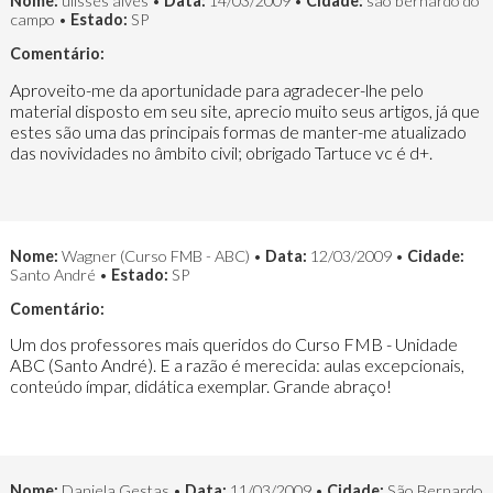
Nome:
ulisses alves •
Data:
14/03/2009 •
Cidade:
são bernardo do
campo •
Estado:
SP
Comentário:
Aproveito-me da aportunidade para agradecer-lhe pelo
material disposto em seu site, aprecio muito seus artigos, já que
estes são uma das principais formas de manter-me atualizado
das novividades no âmbito civil; obrigado Tartuce vc é d+.
Nome:
Wagner (Curso FMB - ABC) •
Data:
12/03/2009 •
Cidade:
Santo André •
Estado:
SP
Comentário:
Um dos professores mais queridos do Curso FMB - Unidade
ABC (Santo André). E a razão é merecida: aulas excepcionais,
conteúdo ímpar, didática exemplar. Grande abraço!
Nome:
Daniela Gestas •
Data:
11/03/2009 •
Cidade:
São Bernardo