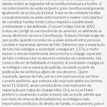
dando ordem ao legislador infraconstitucional para a facilite. O
reconhecimento da união estável é, pois constitucional gozando
igualmente de proteção Estatal. Trata-se de entidade familiar
consubstanciada na união entre homem e mulher com objetivo
de constituir família, tendo como requisitos á publicidade,
continuidade e durabilidade. O novel Código Civil de 2002
tratou de corrigir as excrescências do anterior, se alinhando às
novas diretrizes da nova Constituição. Todavia, foi mais longe do
que podia, quando reconheceu a união estável entre pessoas
casadas e separadas apenas de fato. Sabemos que a separação
de fato não extingue a sociedade conjugal art. 1.576, e muito
menos o vínculo matrimonial, dessa forma o cônjuge separado
de fato continua a ter os deveres oriundos do casamento, tais
como o dever de fidelidade e respeito. A sociedade conjugal só
se extingue com a separação judicial, cessando a partir da
publicação da sentença alguns de seu deveres. Quem
separado, apenas de fato, uni-se com outra pessoa, em tese
comete adultério, que embora não seja mais delito nos termos
da lei 11.106/05, ainda constitui ilícito civil motivador da
separação por culpa do cônjuge infiel. Ora, se a Lei Maior
prefere o casamento à união estável, não se pode admitir que
por meio de uma via ilícita (adultério), se extinga o mais
importantes institutos do direito de família, o casamento, pois é