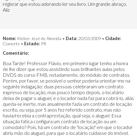
regisrar que estou adorando ler seu livro. Um grande abraço.
Aliz
Nome:
Kleber José de Almeida •
Data:
20/03/2009 •
Cidade:
Cianorte •
Estado:
PR
Comentário:
Boa Tarde! Professor Flávio, em primeiro lugar tenho a honra
de lhe dizer que estou assistindo suas brilhantes aulas pelos
DVDS do curso FMB, notadamente, do módulo de contratos.
Porém, por favor, se possível o senhor poderia orientar-me na
seguinte indagação: duas pessoas celebraram um contrato
expresso de locação, mas pouco tempo depois, o locatário
deixa de pagar o aluguel, e o locador nada faz para cobrá-lo, aliás
queda-se inerte, mas anualmente fazia um contrato de locação
escrito, ou seja, por 5 anos fez referido contrato, mas não
havia/recebia a contraprestação, qual seja, o aluguel. Essa
situação fática configura um contrato de locação ou um
comodato? Pois, há um contrato de "locação" em que o locador
abriu mão do aluguel, para que o locatário cuidasse do imóvel.