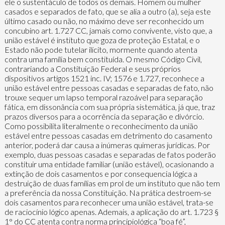
ele o sustentáculo de todos os demais. Homem ou mulher
casados e separados de fato, que se alia a outro (a), seja este
último casado ou não, no máximo deve ser reconhecido um
concubino art. 1.727 CC, jamais como convivente, visto que, a
união estável é instituto que goza de proteção Estatal, e o
Estado não pode tutelar ilícito, mormente quando atenta
contra uma família bem constituída. O mesmo Código Civil,
contrariando a Constituição Federal e seus próprios
dispositivos artigos 1521 inc. IV; 1576 e 1.727, reconhece a
união estável entre pessoas casadas e separadas de fato, não
trouxe sequer um lapso temporal razoável para separação
fática, em dissonância com sua própria sistemática, já que, traz
prazos diversos para a ocorrência da separação e divórcio.
Como possibilita literalmente o reconhecimento da união
estável entre pessoas casadas em detrimento do casamento
anterior, poderá dar causa a inúmeras quimeras jurídicas. Por
exemplo, duas pessoas casadas e separadas de fatos poderão
constituir uma entidade familiar (união estável), ocasionando a
extinção de dois casamentos e por consequencia lógica a
destruição de duas famílias em prol de um instituto que não tem
a preferência da nossa Constituição. Na prática destroem-se
dois casamentos para reconhecer uma união estável, trata-se
de raciocínio lógico apenas. Ademais, a aplicação do art. 1.723 §
1° do CC atenta contra norma principiológica “boa fé”,