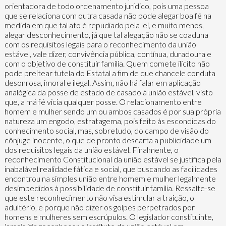
orientadora de todo ordenamento jurídico, pois uma pessoa
que se relaciona com outra casada não pode alegar boa fé na
medida em que tal ato é repudiado pela lei, e muito menos,
alegar desconhecimento, já que tal alegação não se coaduna
com os requisitos legais para o reconhecimento da união
estável, vale dizer, convivência pública, contínua, duradoura e
com o objetivo de constituir família. Quem comete ilícito não
pode preitear tutela do Estatal a fim de que chancele conduta
desonrosa, imoral e ilegal. Assim, não há falar em aplicação
analógica da posse de estado de casado à união estável, visto
que, a má fé vicia qualquer posse. O relacionamento entre
homem e mulher sendo um ou ambos casados é por sua própria
natureza um engodo, estratagema, pois feito às escondidas do
conhecimento social, mas, sobretudo, do campo de visão do
cônjuge inocente, o que de pronto descarta a publicidade um
dos requisitos legais da união estável. Finalmente, o
reconhecimento Constitucional da união estável se justifica pela
inabalável realidade fática e social, que buscando as facilidades
encontrou na simples união entre homem e mulher legalmente
desimpedidos à possibilidade de constituir família. Ressalte-se
que este reconhecimento não visa estimular a traição, o
adultério, e porque não dizer os golpes perpetrados por
homens e mulheres sem escrúpulos. O legislador constituinte,