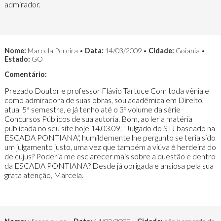
admirador.
Nome:
Marcela Pereira •
Data:
14/03/2009 •
Cidade:
Goiania •
Estado:
GO
Comentário:
Prezado Doutor e professor Flávio Tartuce Com toda vênia e
como admiradora de suas obras, sou acadêmica em Direito,
atual 5ª semestre, e já tenho até o 3º volume da série
Concursos Públicos de sua autoria. Bom, ao ler a matéria
publicada no seu site hoje 14.03.09, "Julgado do STJ baseado na
ESCADA PONTIANA", humildemente lhe pergunto se teria sido
um julgamento justo, uma vez que também a viúva é herdeira do
de cujus? Poderia me esclarecer mais sobre a questão e dentro
da ESCADA PONTIANA? Desde já obrigada e ansiosa pela sua
grata atenção, Marcela.