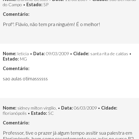
do Campo •
Estado:
SP
Comentário:
Profº. Flávio, não tem pra ninguém! É o melhor!
Nome:
leticia •
Data:
09/03/2009 •
Cidade:
santa rita de caldas •
Estado:
MG
Comentário:
sao aulas otimassssss
Nome:
sidney milton virgilio, •
Data:
06/03/2009 •
Cidade:
florianópolis •
Estado:
SC
Comentário:
Professor, tive o prazer já algum tempo assitir sua palestra em
Florianópolis, bem como recentemente suas aulas no curso R2.